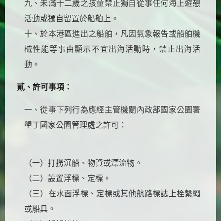
九、未滿十二歲之孩童禁止獨自從事任何海上遊憩
活動或獨自留置於船舶上。
十、於本港區進出之船舶，凡因氣象報告或船舶機
械性能等事由顯示不宜出海活動時，禁止出海活
動。
貳、許可事項：
一、從事下列行為應經主管機關內政部國家公園署
墾丁國家公園管理處之許可：
（一）打撈沉船、物資或漂流物。
（二）設置浮標、定標。
（三）在水面浮標、定標或其他航路標誌上栓繫繩
或船具。