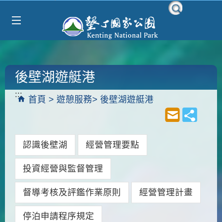
Select Language
▼
跳到主要內容區塊
後壁湖遊艇港
:::
首頁
遊憩服務
後壁湖遊艇港
認識後壁湖
經營管理要點
投資經營與監督管理
督導考核及評鑑作業原則
經營管理計畫
停泊申請程序規定