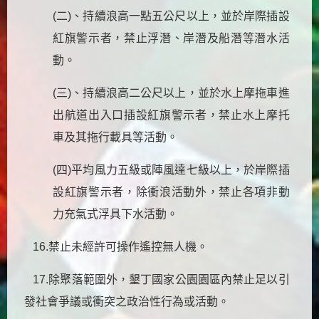
(二)、持續浪高一點五公尺以上，並於岸際插設
紅旗警示者，禁止浮潛、岸潛及船潛等潛水活
動。
(三)、持續浪高二公尺以上，並於水上摩拖車進
出航道出入口插設紅旗警示者，禁止水上摩托
車及其拖行載具等活動。
(四)平均風力五級或陣風達七級以上，於岸際插
設紅旗警示者，除衝浪活動外，禁止各項非動
力充氣式浮具下水活動。​​
16.​​禁止未經許可操作遙控無人機。
17.除聚落範圍外，墾丁國家公園園區內禁止足以引
發社會爭議或衝突之政治性行為或活動。