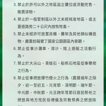
禁止於許可以外之地區設立攤位或流動兜售、
販賣貨物。
禁止於一般管制區以外之未經核准地區，或主
要道路旁二十公尺內放牧牲畜。
禁止未經許可放置貨櫃、攤架及其他類似構造
物，嚴重妨礙墾丁國家公園園區內景觀。
禁止從事沙灘車、滑沙、陸上遊艇之活動行
為。
禁止於大尖山、青蛙石、船帆石地區從事攀爬
之行為。
禁止從事燃放爆竹煙火之行為（農曆過年之除
夕、初一至初五、元宵節、清明節、端午節、
中元節、中秋節、元旦跨年等節日居民祭祀之
燃放與地方性民俗禮儀及宗教祭典之燃放除