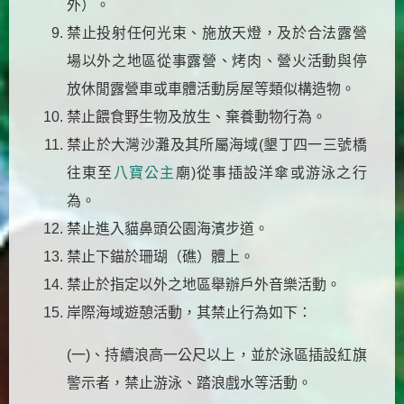
外）。
禁止投射任何光束、施放天燈，及於合法露營
場以外之地區從事露營、烤肉、營火活動與停
放休閒露營車或車體活動房屋等類似構造物。
禁止餵食野生物及放生、棄養動物行為。
禁止於大灣沙灘及其所屬海域(墾丁四一三號橋
往東至
八寶公主
廟)從事插設洋傘或游泳之行
為。
禁止進入貓鼻頭公園海濱步道。
禁止下錨於珊瑚（礁）體上。
禁止於指定以外之地區舉辦戶外音樂活動。
岸際海域遊憩活動，其禁止行為如下：
(一)、持續浪高一公尺以上，並於泳區插設紅旗
警示者，禁止游泳、踏浪戲水等活動。