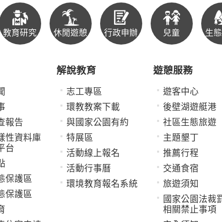
教育研究
休閒遊憩
行政申辦
兒童
生態
解說教育
遊憩服務
聞
志工專區
遊客中心
事
環教教案下載
後壁湖遊艇港
查報告
與國家公園有約
社區生態旅遊
樣性資料庫
特展區
主題墾丁
平台
活動線上報名
推薦行程
點
活動行事曆
交通食宿
態保護區
環境教育報名系統
旅遊須知
態保護區
國家公園法裁
育
相關禁止事項