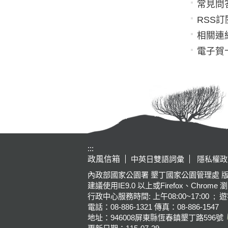
常見問
RSS訂
相關連
電子賀
:::
政風信箱
中英日雙語詞彙
隱私權政
內政部國家公園署 墾丁國家公園管理處 版權所有 Kenting Na
建議使用IE9.0 以上或Firefox、Chrome 
行政中心服務時間: 上午08:00~17:00 ; 遊
電話：08-886-1321 傳真：08-886-1547
地址：946008
屏東縣恆春鎮墾丁路596號