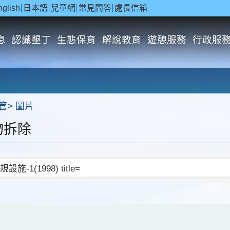
nglish
日本語
兒童網
常見問答
處長信箱
息
認識墾丁
生態保育
解說教育
遊憩服務
行政服
管
圖片
物拆除