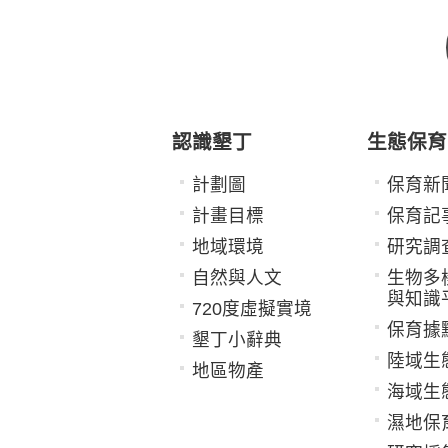
認識墾丁
生態保育
計劃圖
保育新
計畫目標
保育記
地域環境
研究調
自然與人文
生物多
與知識
720度虛擬實境
保育據
墾丁小辭典
陸域生
地區物產
海域生
濕地保