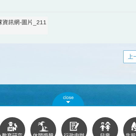
上
教育研究
休閒遊憩
行政申辦
兒童
生態