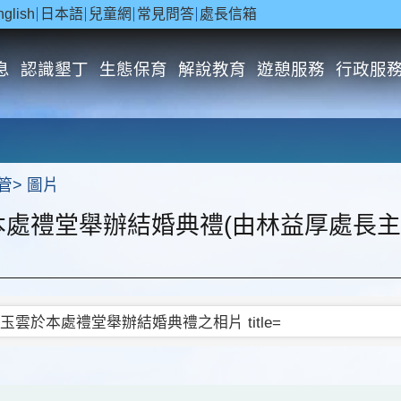
nglish
日本語
兒童網
常見問答
處長信箱
息
認識墾丁
生態保育
解說教育
遊憩服務
行政服
管
圖片
本處禮堂舉辦結婚典禮(由林益厚處長