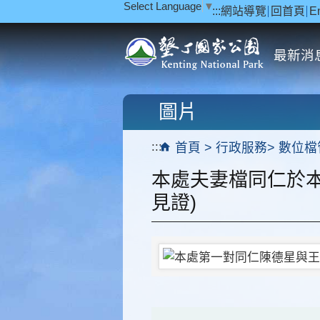
Select Language
▼
:::
網站導覽
回首頁
E
跳到主要內容區塊
最新消
圖片
:::
首頁
行政服務
數位檔
本處夫妻檔同仁於
見證)