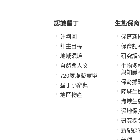
認識墾丁
生態保育
計劃圖
保育新
計畫目標
保育記
地域環境
研究調
自然與人文
生物多
與知識
720度虛擬實境
保育據
墾丁小辭典
陸域生
地區物產
海域生
濕地保
研究採
新紀錄