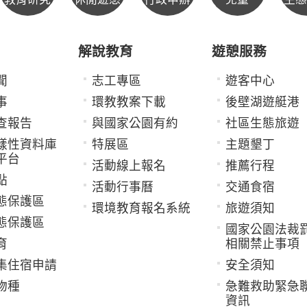
解說教育
遊憩服務
聞
志工專區
遊客中心
事
環教教案下載
後壁湖遊艇港
查報告
與國家公園有約
社區生態旅遊
樣性資料庫
特展區
主題墾丁
平台
活動線上報名
推薦行程
點
活動行事曆
交通食宿
態保護區
環境教育報名系統
旅遊須知
態保護區
國家公園法裁
育
相關禁止事項
集住宿申請
安全須知
物種
急難救助緊急
資訊