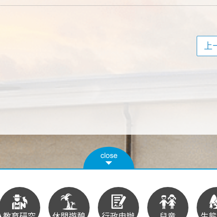
上
教育研究
休閒遊憩
行政申辦
兒童
生態