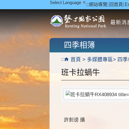
Select Language
▼
:::
網站導覽
回首頁
E
跳到主要內容區塊
最新消
四季相簿
:::
首頁
多媒體專區
四季
班卡拉蝸牛
許釗谤 攝