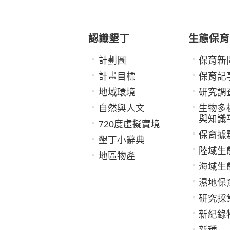
認識墾丁
生態保育
計劃圖
保育新
計畫目標
保育記
地域環境
研究調
自然與人文
生物多
與知識
720度虛擬實境
保育據
墾丁小辭典
陸域生
地區物產
海域生
濕地保
研究採
新紀錄