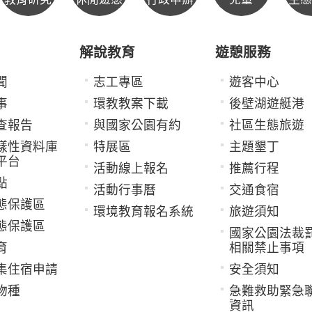
解說教育
遊憩服務
聞
志工專區
遊客中心
事
環教教案下載
後壁湖遊艇港
查報告
與國家公園有約
社區生態旅遊
樣性資料庫
特展區
主題墾丁
平台
活動線上報名
推薦行程
點
活動行事曆
交通食宿
態保護區
環境教育報名系統
旅遊須知
態保護區
國家公園法裁
育
相關禁止事項
集住宿申請
安全須知
物種
急難救助緊急
資訊