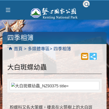
Select Language
▼
跳到主要內容區塊
四季相簿
:::
首頁
多媒體專區
四季相簿
大白斑蝶幼蟲
粉蝶科又名大笨蝶，棲息在火筒樹上的大白班