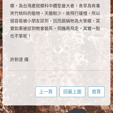
蝶，為台灣產斑蝶科中體型最大者，食草為有毒
夾竹桃科的植物，天敵較少，故飛行緩慢，所以
很容易被小朋友捉到，因而戲稱牠為大笨蝶，其
實如果被捉到牠會裝死，伺機再飛走，其實一點
也不笨呢！
許釗谤 攝
上一頁
回最上面
首頁