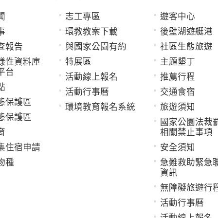
聞
志工專區
遊客中心
事
環教教案下載
後壁湖遊艇港
查報告
與國家公園有約
社區生態旅遊
樣性資料庫
特展區
主題墾丁
平台
活動線上報名
推薦行程
點
活動行事曆
交通食宿
態保護區
環境教育報名系統
旅遊須知
態保護區
國家公園法裁
育
相關禁止事項
集住宿申請
安全須知
物種
急難救助緊急
資訊
無障礙旅遊行
活動行事曆
活動線上報名