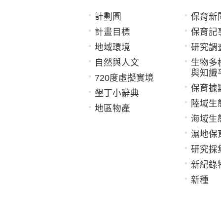
計劃圖
保育新
計畫目標
保育記
地域環境
研究調
自然與人文
生物多
與知識
720度虛擬實境
保育據
墾丁小辭典
陸域生
地區物產
海域生
濕地保
研究採
新紀錄
新種