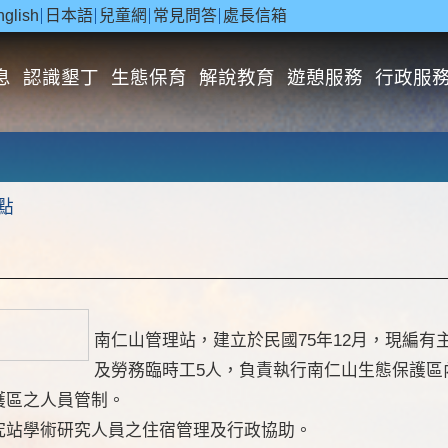
nglish
日本語
兒童網
常見問答
處長信箱
息
認識墾丁
生態保育
解說教育
遊憩服務
行政服
點
南仁山管理站，建立於民國75年12月，現編有
及勞務臨時工5人，負責執行南仁山生態保護
護區之人員管制。
究站學術研究人員之住宿管理及行政協助。