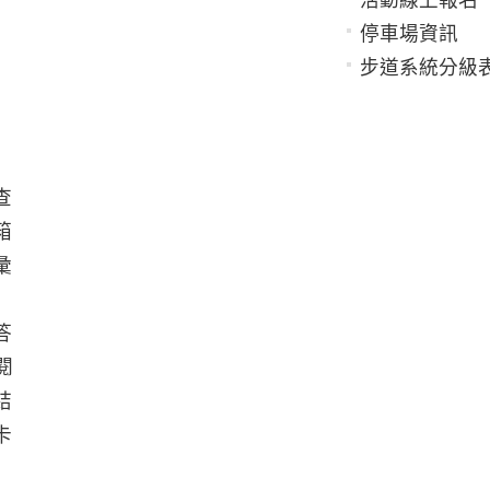
停車場資訊
步道系統分級
查
箱
彙
答
閱
結
卡