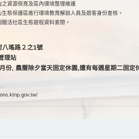
內之資源保育及區內環境整理維護
山生態保護區進行環境教育解說人員及遊客身份查核。
相關活社區生態遊程資料索閱。
村八瑤路２之1號
山管理站
5月份, 農曆除夕當天固定休園,還有每週星期二固定
s.ktnp.gov.tw/