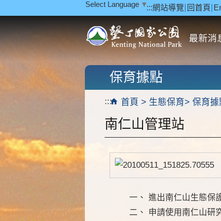
Select Language
▼
:::
網站導覽
回首頁
E
跳到主要內容區塊
最新消
保育據點
:::
首頁
生態保育
保育據
南仁山管理站
一、 進出南仁山生態保
二、 申請使用南仁山研