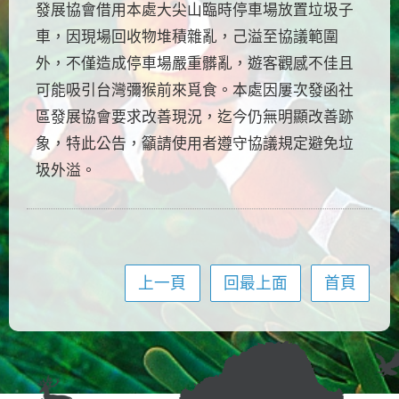
發展協會借用本處大尖山臨時停車場放置垃圾子
車，因現場回收物堆積雜亂，己溢至協議範圍
外，不僅造成停車場嚴重髒亂，遊客觀感不佳且
可能吸引台灣彌猴前來覓食。本處因屢次發函社
區發展協會要求改善現況，迄今仍無明顯改善跡
象，特此公告，籲請使用者遵守協議規定避免垃
圾外溢。
上一頁
回最上面
首頁