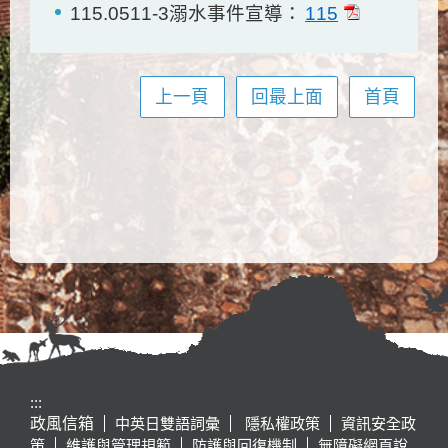
115
115.0511-3溺水事件宣導：
上一頁
回最上面
首頁
:::
政風信箱
中英日雙語詞彙
隱私權政策
資訊安全政
策
維護與管理規範
防護與回復機制
無障礙網頁說