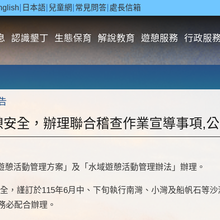
nglish
日本語
兒童網
常見問答
處長信箱
息
認識墾丁
生態保育
解說教育
遊憩服務
行政服
告
安全，辦理聯合稽查作業宣導事項,公
域遊憩活動管理方案」及「水域遊憩活動管理辦法」辦理。
安全，謹訂於115年6月中、下旬執行南灣、小灣及船帆石等
務必配合辦理。