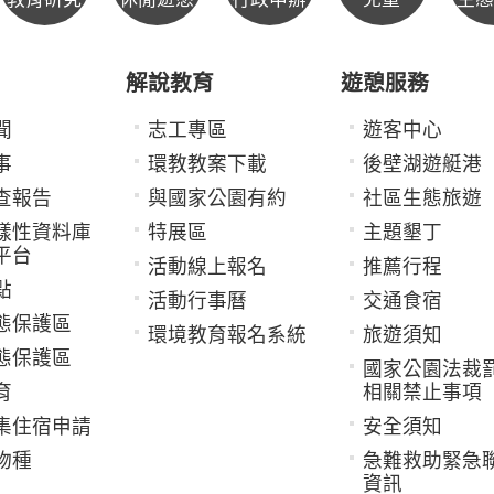
解說教育
遊憩服務
聞
志工專區
遊客中心
事
環教教案下載
後壁湖遊艇港
查報告
與國家公園有約
社區生態旅遊
樣性資料庫
特展區
主題墾丁
平台
活動線上報名
推薦行程
點
活動行事曆
交通食宿
態保護區
環境教育報名系統
旅遊須知
態保護區
國家公園法裁
育
相關禁止事項
集住宿申請
安全須知
物種
急難救助緊急
資訊