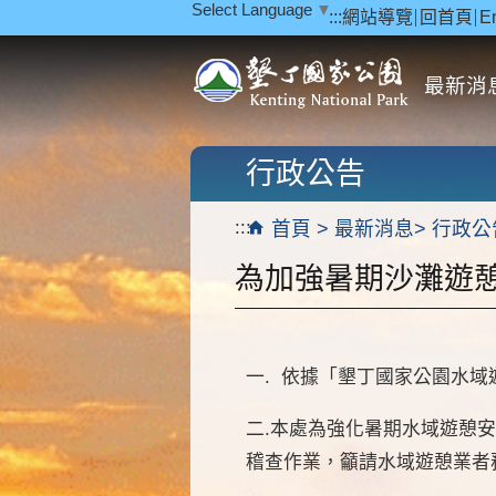
Select Language
▼
:::
網站導覽
回首頁
E
跳到主要內容區塊
最新消
行政公告
:::
首頁
最新消息
行政公
為加強暑期沙灘遊憩
一. 依據「墾丁國家公園水
二.本處為強化暑期水域遊憩
稽查作業，籲請水域遊憩業者