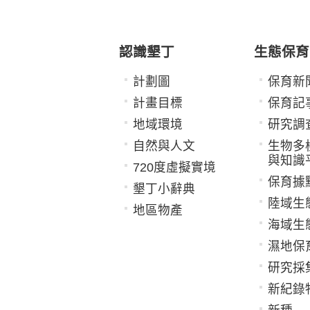
認識墾丁
生態保育
計劃圖
保育新
計畫目標
保育記
地域環境
研究調
自然與人文
生物多
與知識
720度虛擬實境
保育據
墾丁小辭典
陸域生
地區物產
海域生
濕地保
研究採
新紀錄