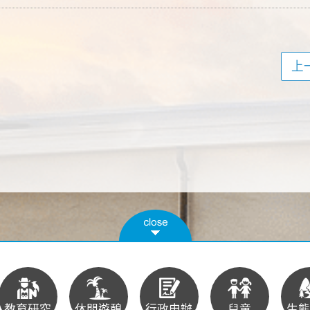
上
教育研究
休閒遊憩
行政申辦
兒童
生態