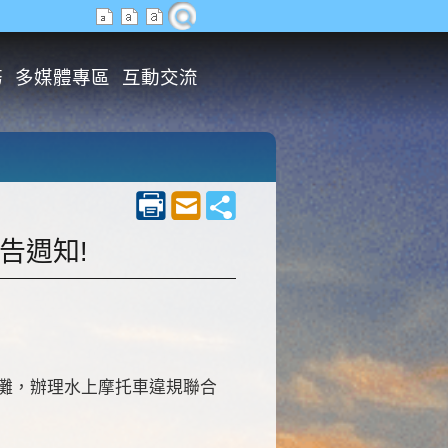
務
多媒體專區
互動交流
告週知!
沙灘，辦理水上摩托車違規聯合