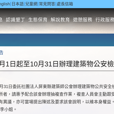
nglish
日本語
兒童網
常見問答
處長信箱
息
認識墾丁
生態保育
解說教育
遊憩服務
行政服
告
月1日起至10月31日辦理建築物公安
0月31日委託社團法人屏東縣建築師公會辦理建築物公共安
所者，請惠予配合該會辦理抽複查作業，複查人員會主動跟
有異議，亦可當場提出陳述及要求該會說明，以維本身權益。
護科李小姐。