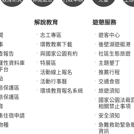
解說教育
遊憩服務
聞
志工專區
遊客中心
事
環教教案下載
後壁湖遊艇港
查報告
與國家公園有約
社區生態旅遊
樣性資料庫
特展區
主題墾丁
平台
活動線上報名
推薦行程
點
活動行事曆
交通食宿
態保護區
環境教育報名系統
旅遊須知
態保護區
國家公園法裁
育
相關禁止事項
集住宿申請
安全須知
物種
急難救助緊急
資訊