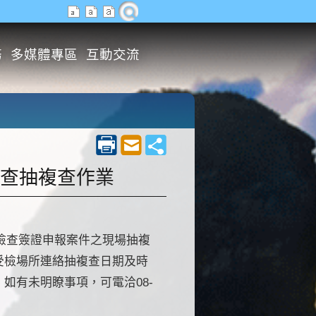
務
多媒體專區
互動交流
檢查抽複查作業
全檢查簽證申報案件之現場抽複
受檢場所連絡抽複查日期及時
如有未明瞭事項，可電洽08-