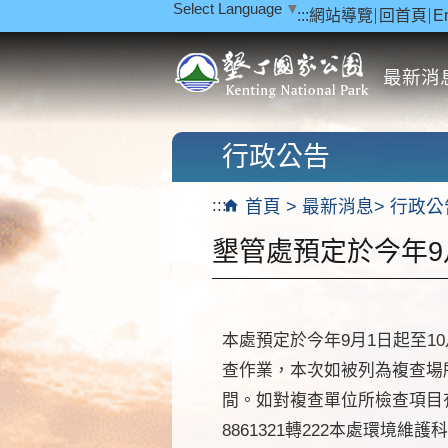
Select Language
▼
:::
網站導覽
回首頁
E
跳到主要內容區塊
最新消
行政公告
:::
首頁
最新消息
行政公
墾管處預定於今年9
本處預定於今年9月1日起至1
查作業，本次如被列為複查場
間。如對複查單位所檢查項目
8861321轉222本處環境維