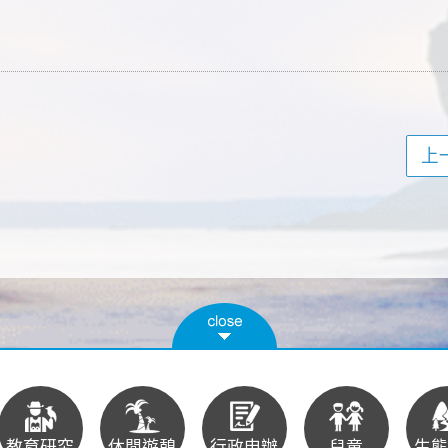
上
教育研究
休閒遊憩
行政申辦
兒童
生態