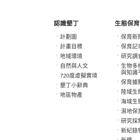
認識墾丁
生態保育
計劃圖
保育新
計畫目標
保育記
地域環境
研究調
自然與人文
生物多
與知識
720度虛擬實境
保育據
墾丁小辭典
陸域生
地區物產
海域生
濕地保
研究採
新紀錄