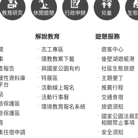
教育研究
休閒遊憩
行政申辦
兒童
生態
解說教育
遊憩服務
聞
志工專區
遊客中心
事
環教教案下載
後壁湖遊艇港
查報告
與國家公園有約
社區生態旅遊
樣性資料庫
特展區
主題墾丁
平台
活動線上報名
推薦行程
點
活動行事曆
交通食宿
態保護區
環境教育報名系統
旅遊須知
態保護區
國家公園法裁
育
相關禁止事項
集住宿申請
安全須知