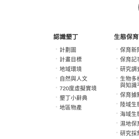
認識墾丁
生態保育
計劃圖
保育新
計畫目標
保育記
地域環境
研究調
自然與人文
生物多
與知識
720度虛擬實境
保育據
墾丁小辭典
陸域生
地區物產
海域生
濕地保
研究採