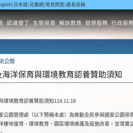
nglish
日本語
兒童網
常見問答
處長信箱
息
認識墾丁
生態保育
解說教育
遊憩服務
行政服
訊公開
及海洋保育與環境教育認養贊助須知
境教育認養贊助須知114.11.18
家公園管理處（以下簡稱本處）為推動全民參與國家公園保
洋棲地復育、環境教育、園區環境維護及設施改善，並落實
。