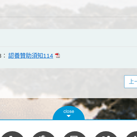
認養贊助須知114
8：
上