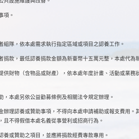
共設施維護與改善。
事項。
組隊，依本處需求執行指定區域或項目之認養工作。
捐款，最低認養捐款金額為新臺幣十五萬元整，本處代為
供財物（含物品或財產），依本處年度計畫、活動或業務狀
，本處另依公益勸募條例及相關法令規定辦理。
金辦理認養或贊助事項，不得向本處申請補助或報支費用。
，且不得假借本處名義從事營利或招商行為。
認養或贊助之項目，並應將捐款經費專款專用。