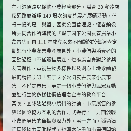
在打造通路以促進小農經濟部分，媒合 28 實體店
家通路並辦理 149 場次的友善農產展銷活動，值
得一提的是，與墾丁國家公園管理處、恆春鎮公
所共同合作所建構的『墾丁國家公園友善農業小
農市集』自 111 年成立以來不間斷的於每週六定
期進行小農友善農產展售外，小農們與消費者的
互動過程中不僅販售農產、也推廣自身對於參與
友善農作、重視生物多樣性以及關心土地永續發
展的精神；讓「墾丁國家公園友善農業小農市
集」不僅是市集，更是一個小農們能與民眾互動
並進行生物多樣性價值理念宣導的教育平台。
其次，團隊透過與小農們的討論，市集展售的參
與以團隊協力互助的合作方式進行，一方面減輕
小農們展售的負擔與壓力外，另一方面，透過這
種團隊協力互助模式，也讓本計畫的小農們開始