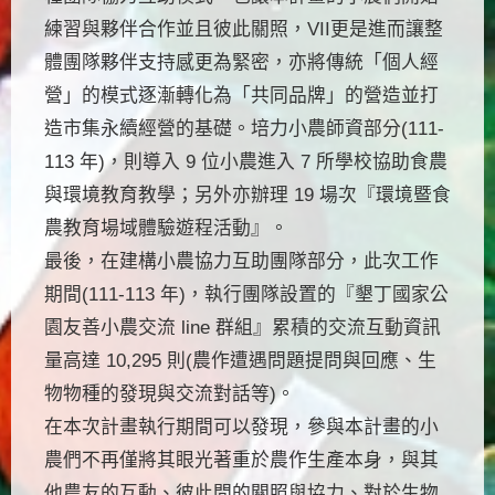
練習與夥伴合作並且彼此關照，VII更是進而讓整
體團隊夥伴支持感更為緊密，亦將傳統「個人經
營」的模式逐漸轉化為「共同品牌」的營造並打
造市集永續經營的基礎。培力小農師資部分(111-
113 年)，則導入 9 位小農進入 7 所學校協助食農
與環境教育教學；另外亦辦理 19 場次『環境暨食
農教育場域體驗遊程活動』。
最後，在建構小農協力互助團隊部分，此次工作
期間(111-113 年)，執行團隊設置的『墾丁國家公
園友善小農交流 line 群組』累積的交流互動資訊
量高達 10,295 則(農作遭遇問題提問與回應、生
物物種的發現與交流對話等)。
在本次計畫執行期間可以發現，參與本計畫的小
農們不再僅將其眼光著重於農作生產本身，與其
他農友的互動、彼此間的關照與協力、對於生物