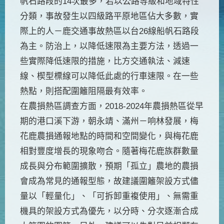
帆石路段的14次最多，若以公路等級和地域特性
分類，事故發生以四級路平原地區佔大多數，實
際上的人－鹿交通事故熱區以台26線船帆石路段
為主。防治上，以降低速限為主要方法，透過一
些實際降低速限的措施，比方交通執法、減速
線、楔型標線可以降低此處的行車速限。在一些
熱點，則搭配圍籬阻隔最有效率。
在農損熱區調查方面，2018-2024年農損熱區從早
期的港口溪下游，朝永靖、滿州－响林發展，梅
花鹿農損通報地點的時間和空間變化，與梅花鹿
相對豐度增長的現象吻合。隨著梅花鹿族群數量
成長與分布範圍擴散，預期「孤立」農地的農損
會成為常見的通報型態，故建議圍籬架設方式儘
量以「輕量化」、「可拆卸重複使用」、無需重
機具的架設方式為優先，以分時、分次逐漸合成