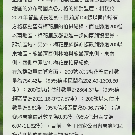
地區的分布範圍與各方格的相對豐度，相較於
2021年皆呈成長趨勢。目前屏156線以南的所有
方格樣點皆有梅花鹿的拍攝紀錄，而在縣道200號
以南地區，梅花鹿族群更進一步向南到鵝鑾鼻、
龍坑區域。另外，梅花鹿族群亦擴散到縣道200以
東地區。龍鑾潭西側林地與龍鑾潭東側、東南
側、西側草潭皆有梅花鹿拍攝紀錄。
在族群數量估算方面， 200號以北梅花鹿估計數
量為754.42隻（95%信賴區間為202.49-1306.36
隻）；200號以南估計數量為2864.37隻（95%信
賴區間為2021.16-3707.57隻）；200號以東估計
數量為6.81隻（95%信賴區間為0-36.77隻）；龍
鑾潭周邊估計數量為8.83隻（95%信賴區間為
6.04-11.62隻），目前，墾丁國家公園與周邊地區