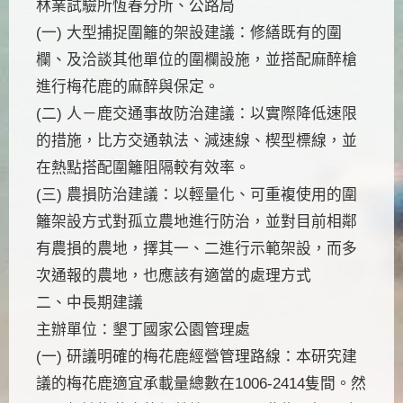
林業試驗所恆春分所、公路局
(一) 大型捕捉圍籬的架設建議：修繕既有的圍
欄、及洽談其他單位的圍欄設施，並搭配麻醉槍
進行梅花鹿的麻醉與保定。
(二) 人－鹿交通事故防治建議：以實際降低速限
的措施，比方交通執法、減速線、楔型標線，並
在熱點搭配圍籬阻隔較有效率。
(三) 農損防治建議：以輕量化、可重複使用的圍
籬架設方式對孤立農地進行防治，並對目前相鄰
有農損的農地，擇其一、二進行示範架設，而多
次通報的農地，也應該有適當的處理方式
二、中長期建議
主辦單位：墾丁國家公園管理處
(一) 研議明確的梅花鹿經營管理路線：本研究建
議的梅花鹿適宜承載量總數在1006-2414隻間。然