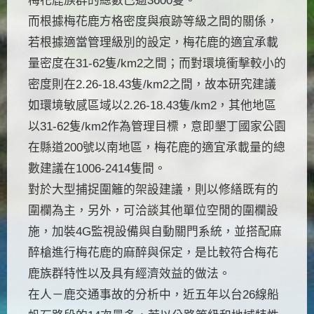
梅花鹿族群的總數已逾3600隻。
而根據梅花鹿方格密度與痕跡等級之間的關係，
若根據適當管理級別的設定，梅花鹿的適宜承載
量密度在31-62隻/km2之間；而對環境衝擊較小的
密度則在2.26-18.43隻/km2之間，故本研究建議
如環境敏感區域以2.26-18.43隻/km2，其他地區
以31-62隻/km2作為管理目標，意即墾丁國家公園
在縣道200號以南地區，梅花鹿的適宜承載量的總
數建議在1006-2414隻間。
對於大型捕捉圍籬的架設建議，則以修繕既有的
圍欄為主，另外，可洽談其他單位空閒的圍欄設
施，加裝4G監視設備與自動關門系統，並搭配麻
醉槍進行梅花鹿的麻醉與保定，是比較符合梅花
鹿族群特性以及具有經濟效益的做法。
在人－鹿交通事故的分析中，近五年以台26線船