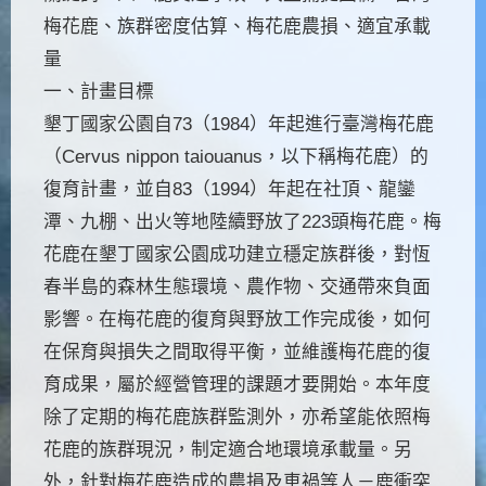
梅花鹿、族群密度估算、梅花鹿農損、適宜承載
量
一、計畫目標
墾丁國家公園自73（1984）年起進行臺灣梅花鹿
（Cervus nippon taiouanus，以下稱梅花鹿）的
復育計畫，並自83（1994）年起在社頂、龍鑾
潭、九棚、出火等地陸續野放了223頭梅花鹿。梅
花鹿在墾丁國家公園成功建立穩定族群後，對恆
春半島的森林生態環境、農作物、交通帶來負面
影響。在梅花鹿的復育與野放工作完成後，如何
在保育與損失之間取得平衡，並維護梅花鹿的復
育成果，屬於經營管理的課題才要開始。本年度
除了定期的梅花鹿族群監測外，亦希望能依照梅
花鹿的族群現況，制定適合地環境承載量。另
外，針對梅花鹿造成的農損及車禍等人－鹿衝突