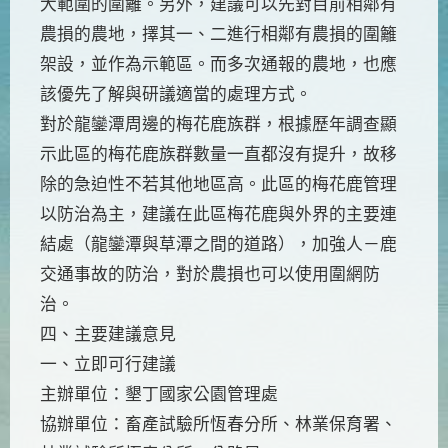
大範圍的圍籬。另外，建議可以先對目前相鄰有
農損的農地，擇其一、二進行相鄰有農損的圍籬
架設，並作為示範區。而多次通報的農地，也應
該優先了解與研議適當的處理方式。
對於龍鑾潭周邊的梅花鹿族群，根據歷年調查顯
示此區的梅花鹿族群數量一直都沒有提升，故移
除的急迫性不若其他地區高。此區的梅花鹿管理
以防治為主，建議在此區梅花鹿與外界的主要連
結處（龍鑾潭與草潭之間的道路），加強人－鹿
交通事故的防治，對於農損也可以使用圍網防
治。
四、主要建議意見
一、立即可行建議
主辦單位：墾丁國家公園管理處
協辦單位：畜產試驗所恆春分所、林業保育署、