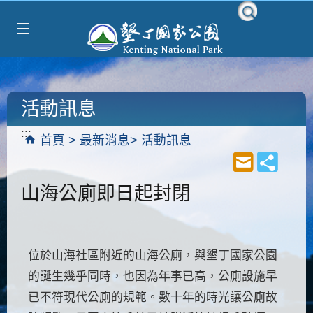
Select Language
▼
跳到主要內容區塊
活動訊息
:::
首頁
最新消息
活動訊息
山海公廁即日起封閉
位於山海社區附近的山海公廁，與墾丁國家公園
的誕生幾乎同時，也因為年事已高，公廁設施早
已不符現代公廁的規範。數十年的時光讓公廁故