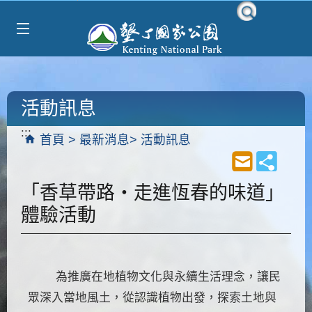
Select Language
▼
跳到主要內容區塊
活動訊息
:::
首頁
最新消息
活動訊息
「香草帶路・走進恆春的味道」
體驗活動
為推廣在地植物文化與永續生活理念，讓民
眾深入當地風土，從認識植物出發，探索土地與