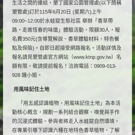
生活之間的連結，墾丁國家公園管理處(以下簡稱
墾管處)訂於115年6月20日 (星期六)上午
09:00~12:00於水蛙窟生態社區 舉辦「香草帶
路・走進恆春的味道」體驗活動，限額30人，報
名費350元(含導覽解說、香草體驗材料、特色餐
點及保險)。自即日起接受網路報名。活動詳情及
報名請見墾管處官方網站（
www.ktnp.gov.tw
）名
額有限，敬請提前報名！洽詢電話：0909-013-
928 鍾小姐。
用風味記住土地
「用五感認識植物，用風味記住土地」為本活
動核心概念，規劃一系列結合觀察、嗅覺與手作
的沉浸式體驗。參與者將走入水蛙窟自然環境，
在專業引導下認識六種在地特色香草植物，了解