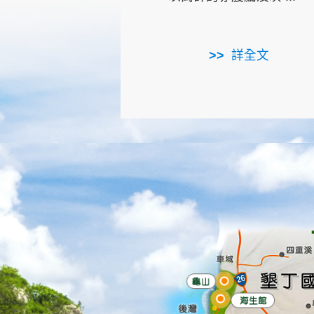
詳全文
龜山
海生館