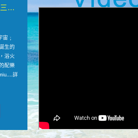
微觀墾丁三部曲 重生....
宇宙﹔
誕生的
，浴火
的配樂
....
詳