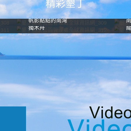
精彩墾丁
帆影點點的南灣
獨木舟