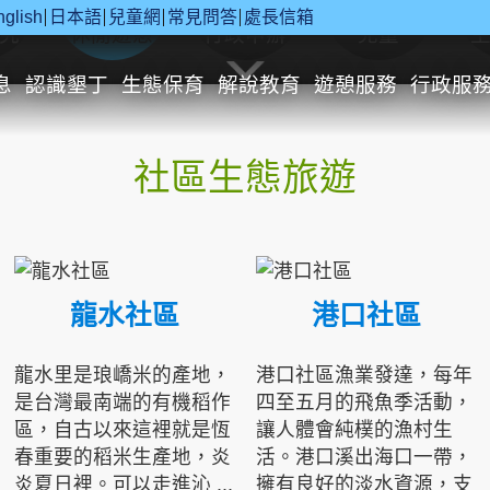
nglish
日本語
兒童網
常見問答
處長信箱
究
休閒遊憩
行政申辦
兒童
息
認識墾丁
生態保育
解說教育
遊憩服務
行政服
社區生態旅遊
龍水社區
港口社區
龍水里是琅嶠米的產地，
港口社區漁業發達，每年
是台灣最南端的有機稻作
四至五月的飛魚季活動，
區，自古以來這裡就是恆
讓人體會純樸的漁村生
春重要的稻米生產地，炎
活。港口溪出海口一帶，
炎夏日裡。可以走進沁 ...
擁有良好的淡水資源，支