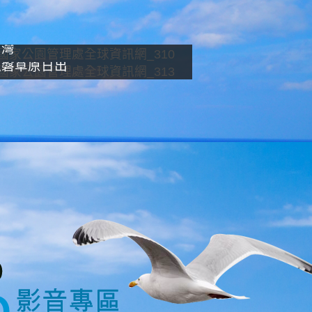
南灣
龍磐草原日出