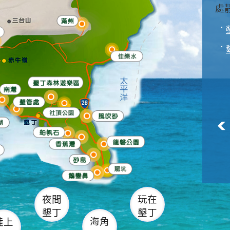
滿州
火
佳樂水
然中心
森林遊樂區
南灣
墾管處遊客中心
社頂公園
風吹沙
湖
船帆石
龍磐公園
香蕉灣
頭
砂島
龍坑
鵝鑾鼻
夜間
玩在
墾丁
墾丁
海角
陸上