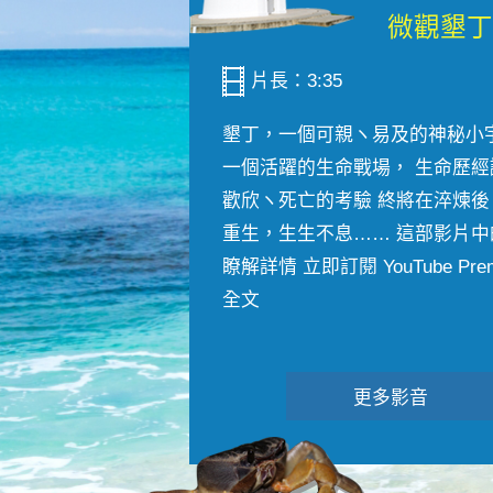
片長：3:35
墾丁，一個可親ヽ易及的神秘小
一個活躍的生命戰場， 生命歷經
歡欣ヽ死亡的考驗 終將在淬煉後
重生，生生不息…… 這部影片中
瞭解詳情 立即訂閱 YouTube Premiu
全文
更多影音