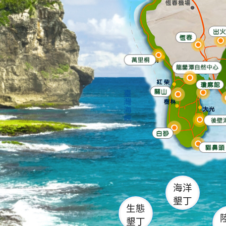
出
恆春
萬里桐
龍鑾潭自
瓊麻館
關山
後壁
白砂
貓鼻
海洋
墾丁
生態
墾丁