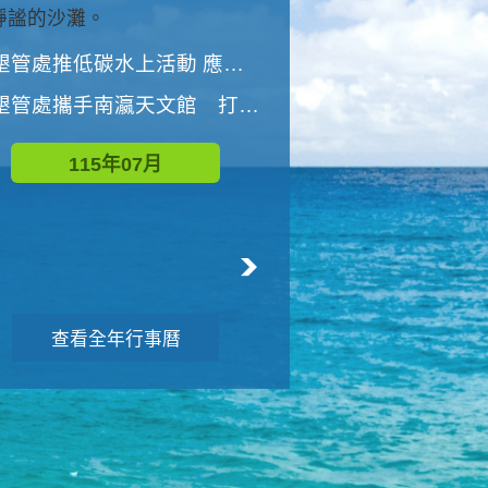
與國家公園有約-優游潮間
墾管處推低碳水上活動 應屆畢業生限額免費參加
墾管處推低碳水上活動 應屆畢業生限額
墾管處攜手南瀛天文館 打造沉浸式天文探索營隊
115年08月
115年07月
查看全年行事曆