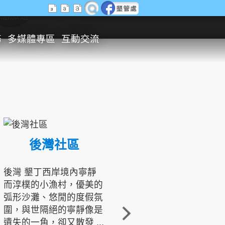
生態旅遊
務
多媒體專區
互動交流
後灣社區
國境之南生態文化發展協會
後灣 墾丁西岸境內寧靜
而淳樸的小漁村，優美的
龍坑地區為隆起的珊瑚礁
弧形沙灘、悠閒的度假氛
地形，由於地處鵝鑾鼻夾
圍，與世隔絕的寧靜像是
角的端點，冬季海浪拍打
遺失的一角，卻又散發 ...
著礁岸，旺盛的侵蝕作