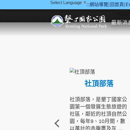
Select Language
▼
:::
網站導覽
回首頁
E
跳到主要內容區塊
教育研
:::
最新消
社頂部落
社頂部落，是墾丁國家公
園第一個發展生態旅遊的
社區，鄰近的社頂自然公
園，每年9、10月間，數
以萬計的赤腹鷹及灰 ...