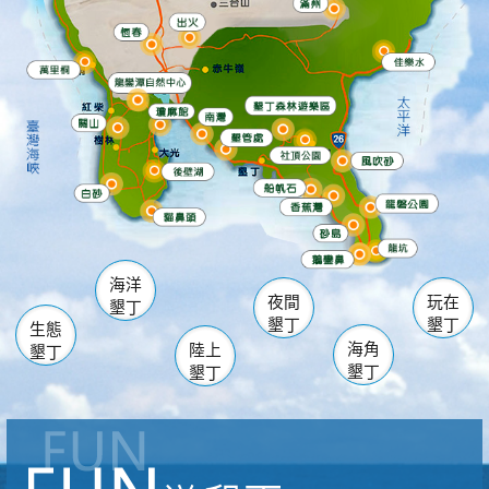
滿州
出火
恆春
佳樂水
萬里桐
龍鑾潭自然中心
森林遊樂區
瓊麻館
南灣
關山
墾管處遊客中心
社頂公園
風吹沙
後壁湖
船帆石
白砂
龍磐公園
香蕉灣
貓鼻頭
砂島
龍坑
鵝鑾鼻
海洋
夜間
玩在
墾丁
墾丁
墾丁
生態
海角
陸上
墾丁
墾丁
墾丁