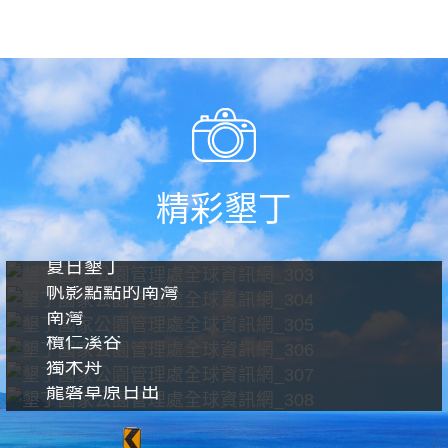
生態保護預約申請
精彩墾丁
夏日墾丁
帆影點點的南灣
南灣
欖仁溪谷
獨木舟
龍磐草原日出