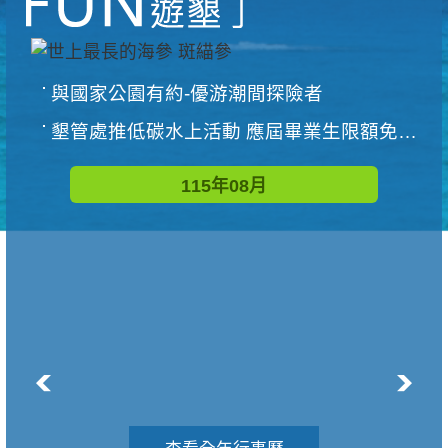
與國家公園有約-優游潮間探險者
墾管處推低碳水上活動 應屆畢業生限額免費參加
115年08月