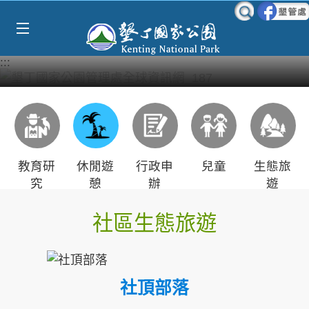
Select Language
▼
跳到主要內容區塊
:::
教育研
休閒遊
行政申
兒童
生態旅
究
憩
辦
遊
社區生態旅遊
社頂部落