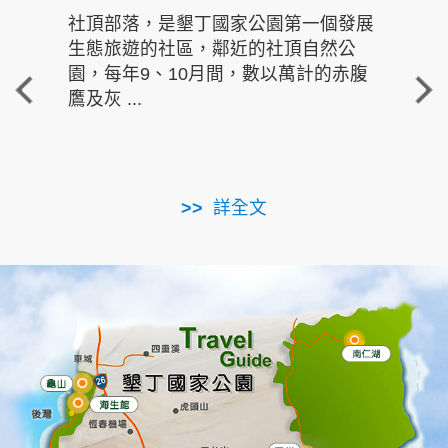
社頂部落，是墾丁國家公園第一個發展
龍水
生態旅遊的社區，鄰近的社頂自然公
的有
園，每年9、10月間，數以萬計的赤腹
重要
鷹及灰 ...
走進沁 
詳全文
南仁湖
龜山
海生館