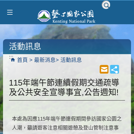
Select Language
▼
跳到主要內容區塊
活動訊息
:::
首頁
最新消息
活動訊息
115年端午節連續假期交通疏導
及公共安全宣導事宜,公告週知!
本處為因應115年端午節連假期間參訪國家公園之
人潮，籲請遊客注意相關遊憩及登山管制注意事