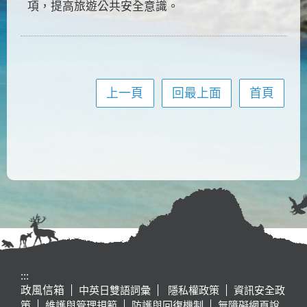
項，提高旅遊公共安全意識。
上一頁
回最上面
首頁
:::
政風信箱
中英日雙語詞彙
隱私權政策
資訊安全政
策
維護與管理規範
防護與回復機制
無障礙網頁說