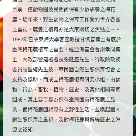
目前，僅動物園及民間尚保有少數馴養之梅花
鹿。近年來，野生動物之保育工作受到世界各國
之重視，鹿隻之復育亦是大家關切之焦點之一。
1982年已故東海大學客座教授甘愫善博士有感於
臺灣梅花鹿復育之重要，經亞洲基金會謝孝同博
士，內政部營建署署長張隆盛先生，行政院政務
委員張豐緒先生及中華民國自然生態保育協會之
支持及協助，而成立梅花鹿復育研究小組，由動
物、行為、畜牧、植物、歷史、及其他相關專家
組成。其主要目標為保存臺灣固有梅花鹿之品
系，使梅花鹿回歸原有之野性生活，並喚起國人
對生態保育之重視，及對梅花鹿與傳統歷史之淵
源之認知。