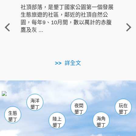
社頂部落，是墾丁國家公園第一個發展
龍水
生態旅遊的社區，鄰近的社頂自然公
的有
園，每年9、10月間，數以萬計的赤腹
重要
鷹及灰 ...
走進沁 
詳全文
南仁湖
龜山
海生館
滿州
出火
恆春
佳樂水
萬里桐
龍鑾潭自然中心
森林遊樂區
瓊麻館
南灣
關山
墾管處遊客中心
社頂公園
風吹沙
後壁湖
船帆石
白砂
海洋
龍磐公園
香蕉灣
貓鼻頭
砂島
龍坑
鵝鑾鼻
夜間
玩在
墾丁
墾丁
墾丁
生態
海角
陸上
墾丁
墾丁
墾丁