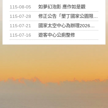
115-08-05
如夢幻泡影 應作如是觀
115-07-28
修正公告「墾丁國家公園限制水域遊憩活動之種類、範圍、時間及行為」，自即日生效。
115-07-21
國家太空中心為辦理2026台灣盃火箭競賽，陸、海、空域警戒及協調相關事宜，因颱風備案事宜
115-07-16
遊客中心公廁整修