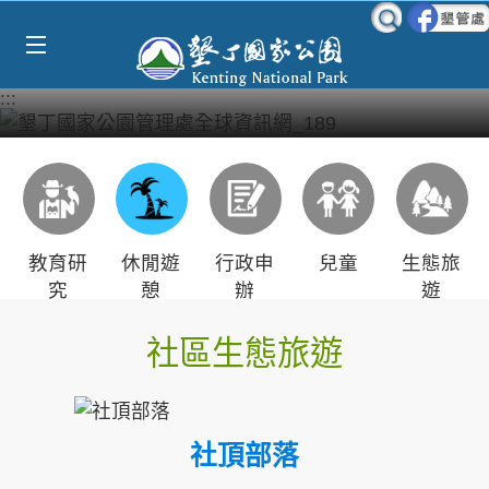
Select Language
▼
跳到主要內容區塊
:::
教育研
休閒遊
行政申
兒童
生態旅
究
憩
辦
遊
社區生態旅遊
社頂部落