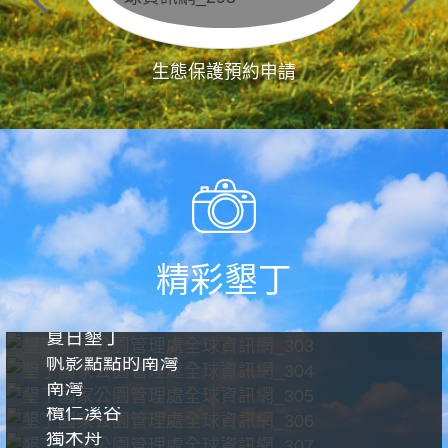
生態保護預約申請
精彩墾丁
夏日墾丁
帆影點點的南灣
南灣
欖仁溪谷
獨木舟