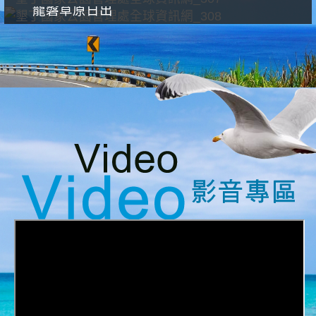
龍磐草原日出