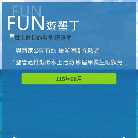
與國家公園有約-優游潮間探險者
墾管處推低碳水上活動 應屆畢業生限額免費參加
115年08月