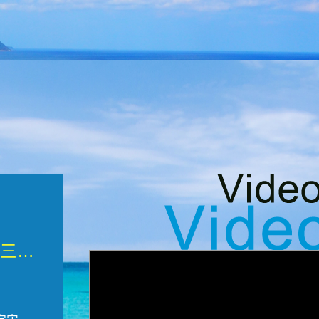
微觀墾丁三部曲 重生....