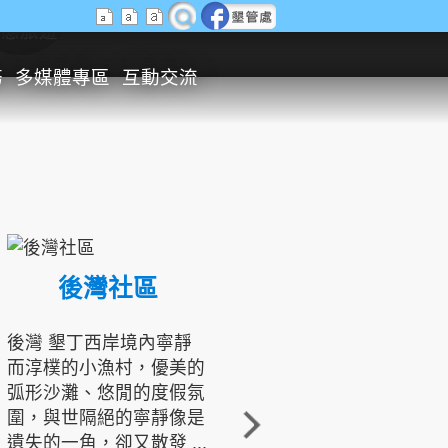
生態旅遊
務
多媒體專區
互動交流
後灣社區
國境之南生態文化發展協會
後灣 墾丁西岸境內寧靜
而淳樸的小漁村，優美的
龍坑地區為隆起的珊瑚礁
弧形沙灘、悠閒的度假氛
地形，由於地處鵝鑾鼻夾
圍，與世隔絕的寧靜像是
角的端點，冬季海浪拍打
遺失的一角，卻又散發 ...
著礁岸，旺盛的侵蝕作