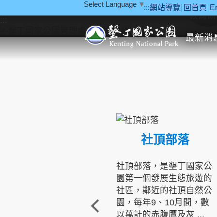
Select Language
▼
:::
網站導覽
回首頁
E
跳到主要內容區塊
教育研
:::
最新消
社頂部落
社頂部落，是墾丁國家公
園第一個發展生態旅遊的
社區，鄰近的社頂自然公
園，每年9、10月間，數
以萬計的赤腹鷹及灰 ...