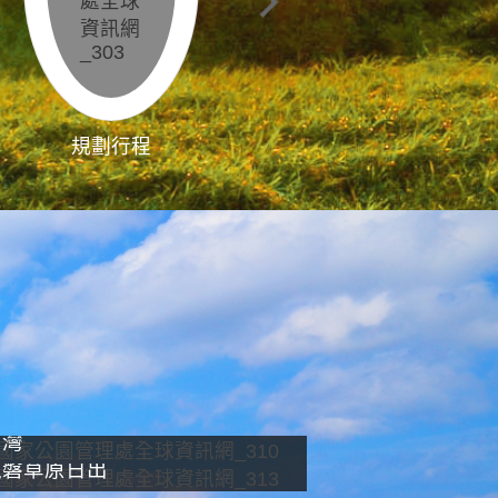
規劃行程
影像直播
南灣
龍磐草原日出