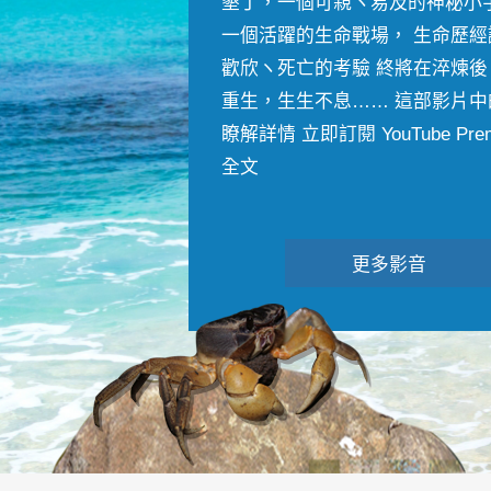
墾丁，一個可親ヽ易及的神秘小
一個活躍的生命戰場， 生命歷經
歡欣ヽ死亡的考驗 終將在淬煉後
重生，生生不息…… 這部影片中
瞭解詳情 立即訂閱 YouTube Premiu
全文
更多影音