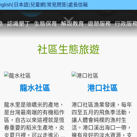
nglish
日本語
兒童網
常見問答
處長信箱
究
休閒遊憩
行政申辦
兒童
息
認識墾丁
生態保育
解說教育
遊憩服務
行政服
社區生態旅遊
龍水社區
港口社區
龍水里是琅嶠米的產地，
港口社區漁業發達，每年
是台灣最南端的有機稻作
四至五月的飛魚季活動，
區，自古以來這裡就是恆
讓人體會純樸的漁村生
春重要的稻米生產地，炎
活。港口溪出海口一帶，
炎夏日裡。可以走進沁 ...
擁有良好的淡水資源，支