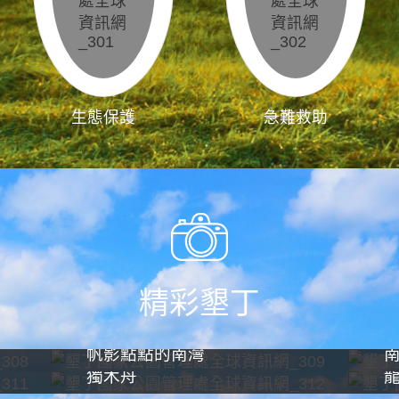
生態保護
急難救助
精彩墾丁
帆影點點的南灣
獨木舟