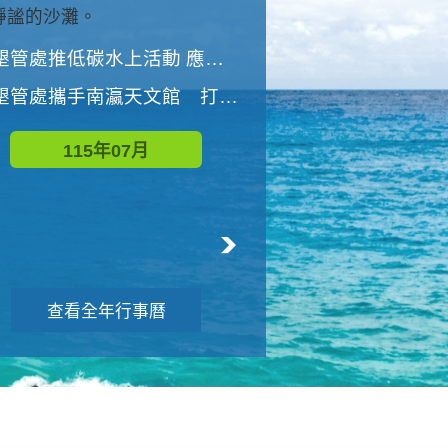
與國家公園有約-優游潮間
墾管處推低碳水上活動 應屆畢業生限額免費參加
墾管處推低碳水上活動 應屆畢業生限額
墾管處攜手南瀛天文館 打造沉浸式天文探索營隊
115年08月
115年07月
查看全年行事曆