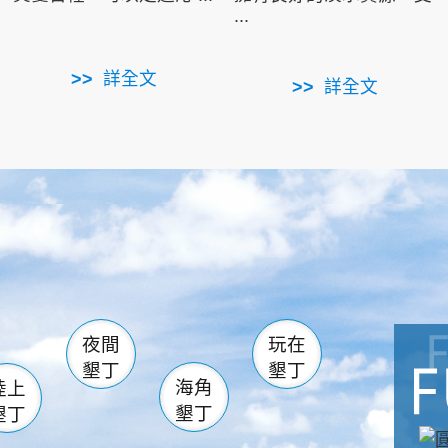
...
詳全文
詳全文
南仁湖
滿州
火
佳樂水
然中心
森林遊樂區
南灣
墾管處遊客中心
社頂公園
風吹沙
湖
船帆石
龍磐公園
香蕉灣
頭
砂島
龍坑
鵝鑾鼻
夜間
玩在
墾丁
墾丁
海角
陸上
墾丁
墾丁