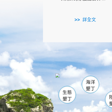
詳全文
龜山
海生館
出
恆春
萬里桐
龍鑾潭自
瓊麻館
關山
後壁
白砂
海洋
貓鼻
墾丁
生態
墾丁