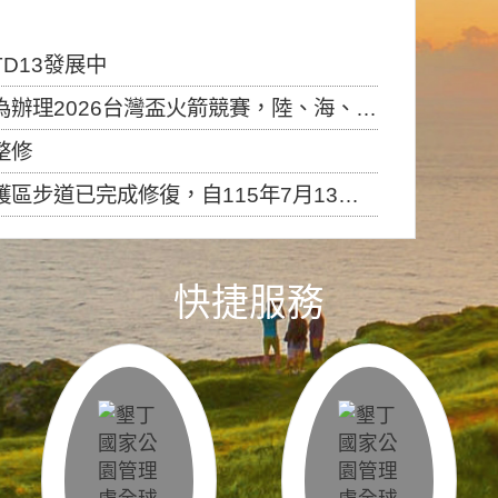
D13發展中
6台灣盃火箭競賽，陸、海、空域警戒及協調相關事宜，因颱風備案事宜
整修
，自115年7月13日（星期一）起恢復開放入園，歡迎民眾依規定申請入園....
快捷服務