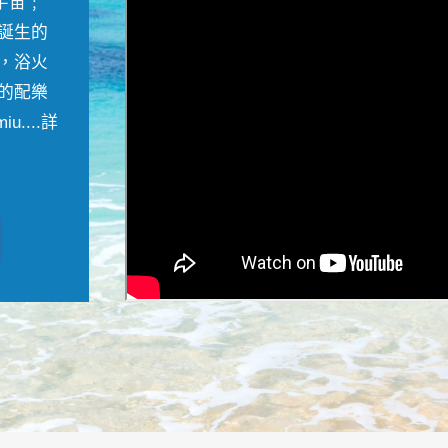
宇宙﹔
誕生的
，浴火
的配樂
....
詳