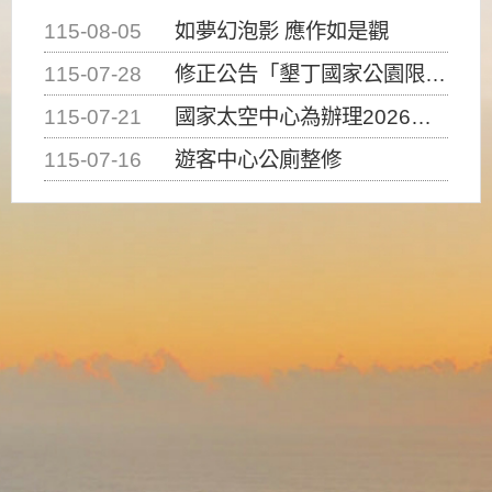
115-08-05
如夢幻泡影 應作如是觀
115-07-28
修正公告「墾丁國家公園限制水域遊憩活動之種類、範圍、時間及行為」，自即日生效。
115-07-21
國家太空中心為辦理2026台灣盃火箭競賽，陸、海、空域警戒及協調相關事宜，因颱風備案事宜
115-07-16
遊客中心公廁整修