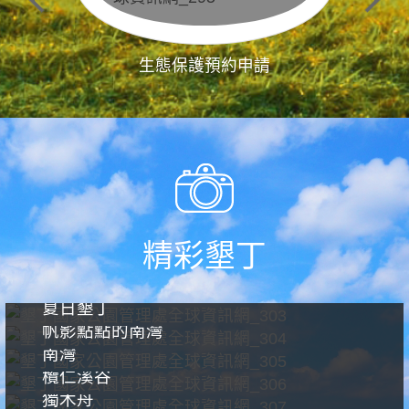
生態保護預約申請
精彩墾丁
夏日墾丁
帆影點點的南灣
南灣
欖仁溪谷
獨木舟