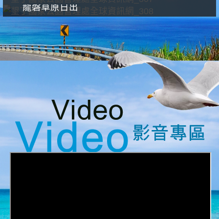
龍磐草原日出