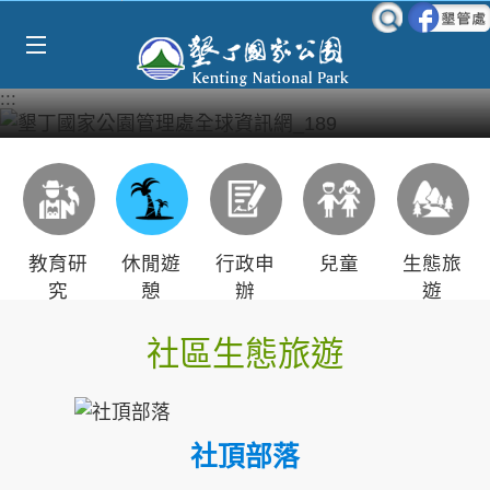
Select Language
▼
跳到主要內容區塊
:::
教育研
休閒遊
行政申
兒童
生態旅
究
憩
辦
遊
社區生態旅遊
社頂部落