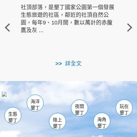
社頂部落，是墾丁國家公園第一個發展
龍水
生態旅遊的社區，鄰近的社頂自然公
的有
園，每年9、10月間，數以萬計的赤腹
重要
鷹及灰 ...
走進沁 
詳全文
南仁湖
龜山
海生館
滿州
出火
恆春
佳樂水
萬里桐
龍鑾潭自然中心
森林遊樂區
瓊麻館
南灣
關山
墾管處遊客中心
社頂公園
風吹沙
後壁湖
船帆石
白砂
海洋
龍磐公園
香蕉灣
貓鼻頭
砂島
龍坑
鵝鑾鼻
夜間
玩在
墾丁
墾丁
墾丁
生態
海角
陸上
墾丁
墾丁
墾丁