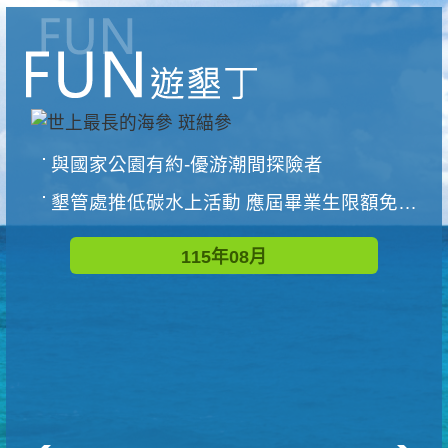
與國家公園有約-優游潮間探險者
墾管處推低碳水上活動 應屆畢業生限額免費參加
115年08月