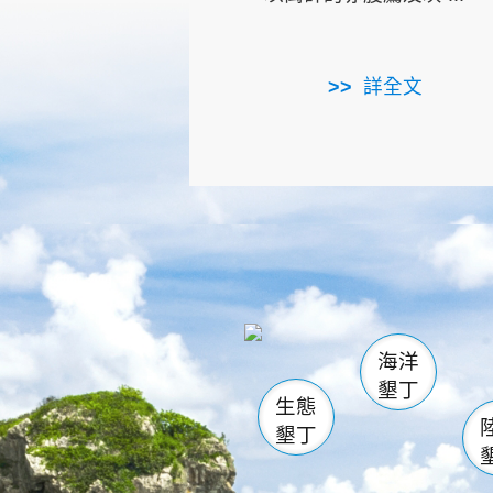
詳全文
龜山
海生館
出
恆春
萬里桐
龍鑾潭自
瓊麻館
關山
後壁
白砂
海洋
貓鼻
墾丁
生態
墾丁