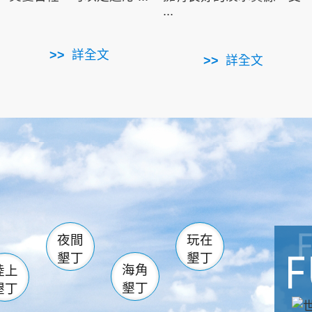
...
詳全文
詳全文
南仁湖
滿州
火
佳樂水
然中心
森林遊樂區
南灣
墾管處遊客中心
社頂公園
風吹沙
湖
船帆石
龍磐公園
香蕉灣
頭
砂島
龍坑
鵝鑾鼻
夜間
玩在
墾丁
墾丁
海角
陸上
墾丁
墾丁