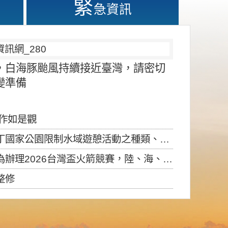
緊
急資訊
，白海豚颱風持續接近臺灣，請密切
變準備
應作如是觀
園限制水域遊憩活動之種類、範圍、時間及行為」，自即日生效。
6台灣盃火箭競賽，陸、海、空域警戒及協調相關事宜，因颱風備案事宜
整修