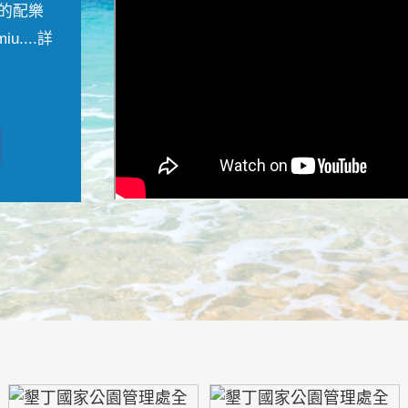
的配樂
....
詳