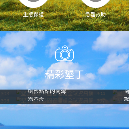
生態保護
急難救助
精彩墾丁
帆影點點的南灣
獨木舟