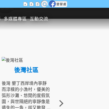
生態旅遊
務
多媒體專區
互動交流
後灣社區
國境之南生態文化發展協會
後灣 墾丁西岸境內寧靜
而淳樸的小漁村，優美的
龍坑地區為隆起的珊瑚礁
弧形沙灘、悠閒的度假氛
地形，由於地處鵝鑾鼻夾
圍，與世隔絕的寧靜像是
角的端點，冬季海浪拍打
遺失的一角，卻又散發 ...
著礁岸，旺盛的侵蝕作