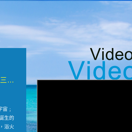
微觀墾丁三部曲 重生....
宇宙﹔
誕生的
，浴火