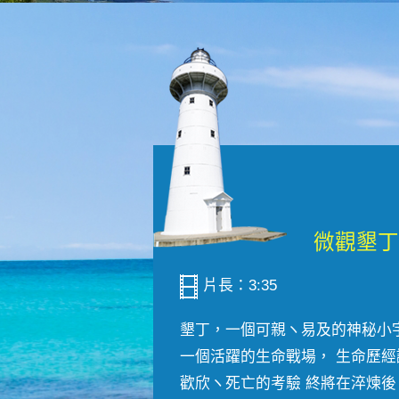
片長：3:35
墾丁，一個可親ヽ易及的神秘小
一個活躍的生命戰場， 生命歷經
歡欣ヽ死亡的考驗 終將在淬煉後