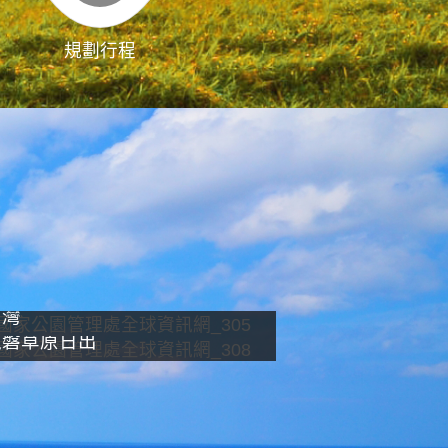
規劃行程
影像直播
南灣
龍磐草原日出