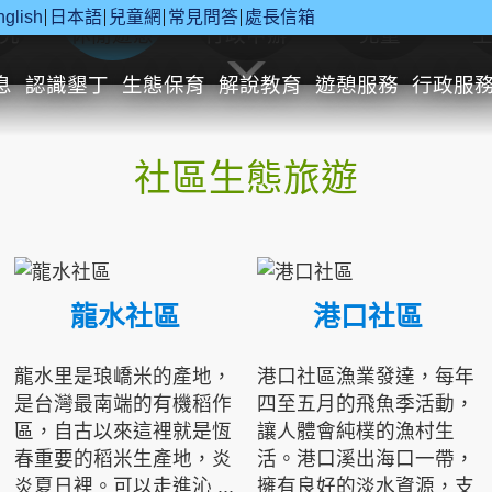
nglish
日本語
兒童網
常見問答
處長信箱
究
休閒遊憩
行政申辦
兒童
息
認識墾丁
生態保育
解說教育
遊憩服務
行政服
社區生態旅遊
龍水社區
港口社區
龍水里是琅嶠米的產地，
港口社區漁業發達，每年
是台灣最南端的有機稻作
四至五月的飛魚季活動，
區，自古以來這裡就是恆
讓人體會純樸的漁村生
春重要的稻米生產地，炎
活。港口溪出海口一帶，
炎夏日裡。可以走進沁 ...
擁有良好的淡水資源，支