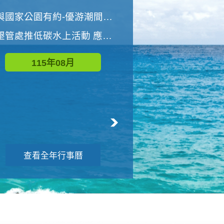
世界地球清潔日 墾管處辦理「2026年墾丁國家公園沙灘淨灘活動」
與國家公園有約-優游潮間探險者
墾管處推低碳水上活動 應屆畢業生限額免費參加
115年09月
115年08月
查看全年行事曆