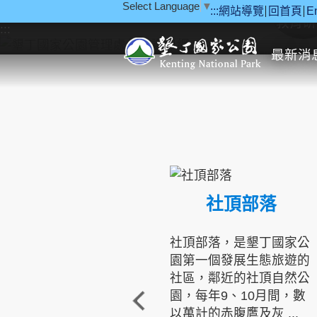
Select Language
▼
:::
網站導覽
回首頁
E
跳到主要內容區塊
教育研
:::
最新消
社頂部落
社頂部落，是墾丁國家公
園第一個發展生態旅遊的
社區，鄰近的社頂自然公
園，每年9、10月間，數
以萬計的赤腹鷹及灰 ...