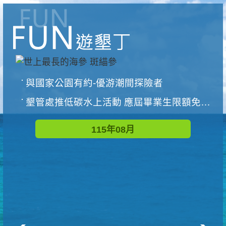
與國家公園有約-優游潮間探險者
墾管處推低碳水上活動 應屆畢業生限額免費參加
115年08月