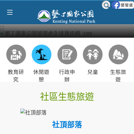
Select Language
▼
跳到主要內容區塊
:::
教育研
休閒遊
行政申
兒童
生態旅
究
憩
辦
遊
社區生態旅遊
社頂部落