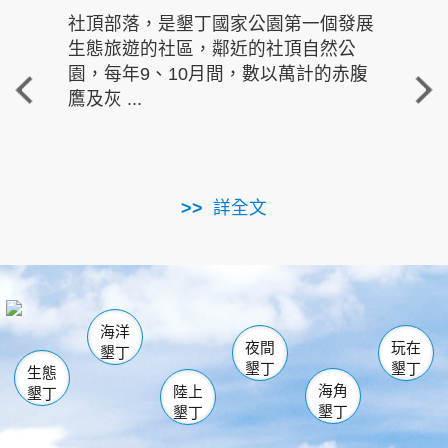
社頂部落，是墾丁國家公園第一個發展
龍水
生態旅遊的社區，鄰近的社頂自然公
的有
園，每年9、10月間，數以萬計的赤腹
重要
鷹及灰 ...
走進沁 
詳全文
南仁湖
龜山
海生館
滿州
出火
恆春
佳樂水
萬里桐
龍鑾潭自然中心
森林遊樂區
瓊麻館
南灣
關山
墾管處遊客中心
社頂公園
風吹沙
後壁湖
船帆石
白砂
海洋
龍磐公園
香蕉灣
貓鼻頭
砂島
龍坑
鵝鑾鼻
夜間
玩在
墾丁
墾丁
墾丁
生態
海角
陸上
墾丁
墾丁
墾丁