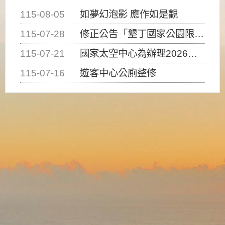
115-08-05
如夢幻泡影 應作如是觀
115-07-28
修正公告「墾丁國家公園限制水域遊憩活動之種類、範圍、時間及行為」，自即日生效。
115-07-21
國家太空中心為辦理2026台灣盃火箭競賽，陸、海、空域警戒及協調相關事宜，因颱風備案事宜
115-07-16
遊客中心公廁整修