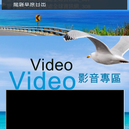
龍磐草原日出