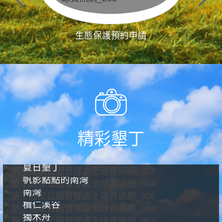
生態保護預約申請
精彩墾丁
夏日墾丁
帆影點點的南灣
南灣
欖仁溪谷
獨木舟