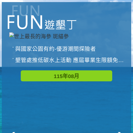
與國家公園有約-優游潮間探險者
墾管處推低碳水上活動 應屆畢業生限額免費參加
115年08月