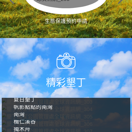
生態保護預約申請
精彩墾丁
夏日墾丁
帆影點點的南灣
南灣
欖仁溪谷
獨木舟