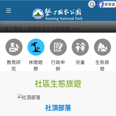
Select Language
▼
跳到主要內容區塊
:::
教育研
休閒遊
行政申
兒童
生態旅
究
憩
辦
遊
社區生態旅遊
社頂部落