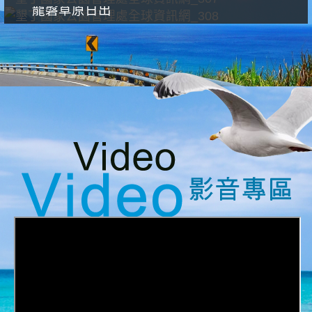
龍磐草原日出