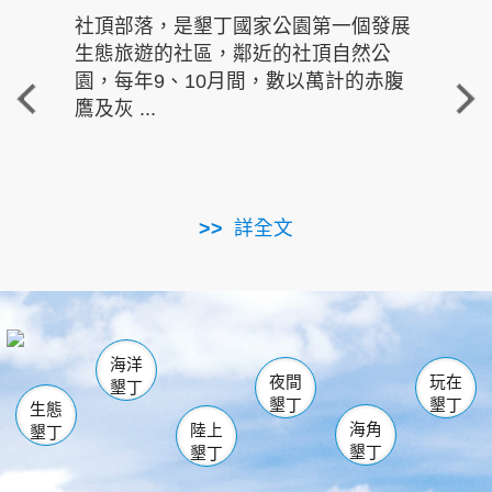
社頂部落，是墾丁國家公園第一個發展
龍水
生態旅遊的社區，鄰近的社頂自然公
的有
園，每年9、10月間，數以萬計的赤腹
重要
鷹及灰 ...
走進沁 
詳全文
南仁湖
龜山
海生館
滿州
出火
恆春
佳樂水
萬里桐
龍鑾潭自然中心
森林遊樂區
瓊麻館
南灣
關山
墾管處遊客中心
社頂公園
風吹沙
後壁湖
船帆石
白砂
海洋
龍磐公園
香蕉灣
貓鼻頭
砂島
龍坑
鵝鑾鼻
夜間
玩在
墾丁
墾丁
墾丁
生態
海角
陸上
墾丁
墾丁
墾丁