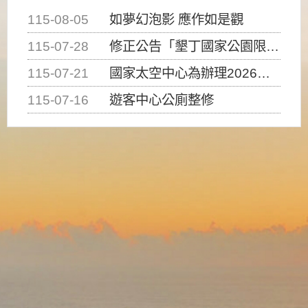
115-08-05
如夢幻泡影 應作如是觀
115-07-28
修正公告「墾丁國家公園限制水域遊憩活動之種類、範圍、時間及行為」，自即日生效。
115-07-21
國家太空中心為辦理2026台灣盃火箭競賽，陸、海、空域警戒及協調相關事宜，因颱風備案事宜
115-07-16
遊客中心公廁整修