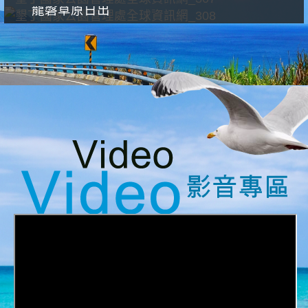
龍磐草原日出