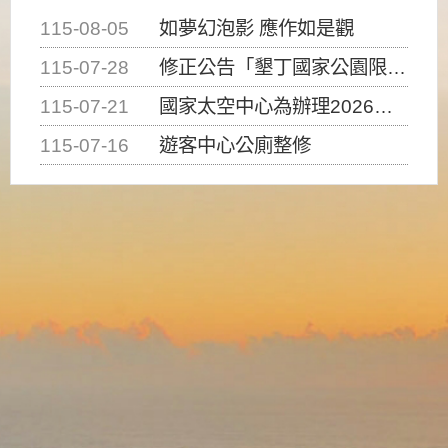
115-08-05
如夢幻泡影 應作如是觀
115-07-28
修正公告「墾丁國家公園限制水域遊憩活動之種類、範圍、時間及行為」，自即日生效。
115-07-21
國家太空中心為辦理2026台灣盃火箭競賽，陸、海、空域警戒及協調相關事宜，因颱風備案事宜
115-07-16
遊客中心公廁整修