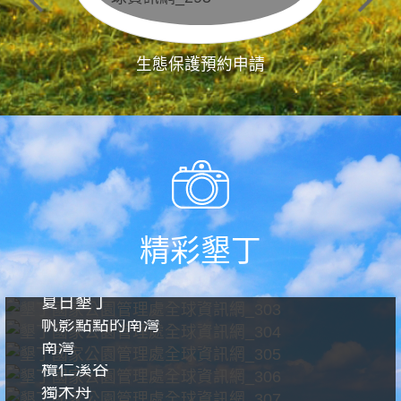
生態保護預約申請
精彩墾丁
夏日墾丁
帆影點點的南灣
南灣
欖仁溪谷
獨木舟