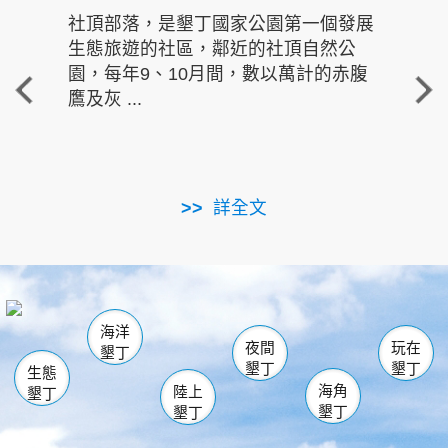
社頂部落，是墾丁國家公園第一個發展
龍水
生態旅遊的社區，鄰近的社頂自然公
的有
園，每年9、10月間，數以萬計的赤腹
重要
鷹及灰 ...
走進沁 
詳全文
南仁湖
龜山
海生館
滿州
出火
恆春
佳樂水
萬里桐
龍鑾潭自然中心
森林遊樂區
瓊麻館
南灣
關山
墾管處遊客中心
社頂公園
風吹沙
後壁湖
船帆石
白砂
海洋
龍磐公園
香蕉灣
貓鼻頭
砂島
龍坑
鵝鑾鼻
夜間
玩在
墾丁
墾丁
墾丁
生態
海角
陸上
墾丁
墾丁
墾丁