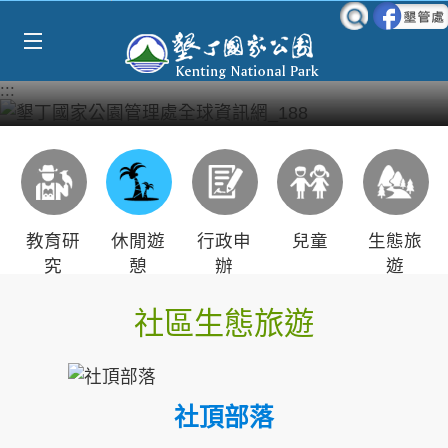
Select Language
▼
跳到主要內容區塊
:::
教育研
休閒遊
行政申
兒童
生態旅
究
憩
辦
遊
社區生態旅遊
社頂部落