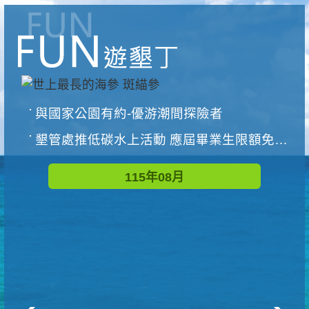
與國家公園有約-優游潮間探險者
墾管處推低碳水上活動 應屆畢業生限額免費參加
115年08月