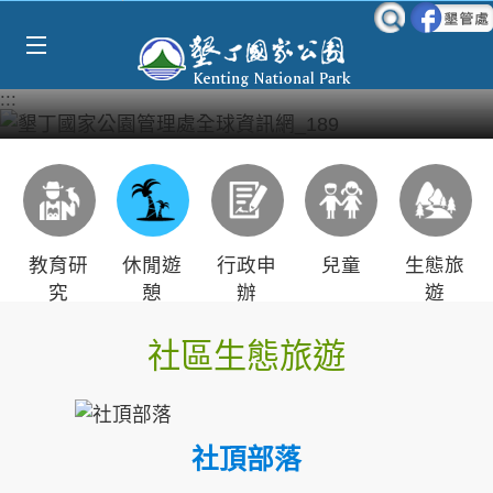
Select Language
▼
跳到主要內容區塊
:::
教育研
休閒遊
行政申
兒童
生態旅
究
憩
辦
遊
社區生態旅遊
社頂部落