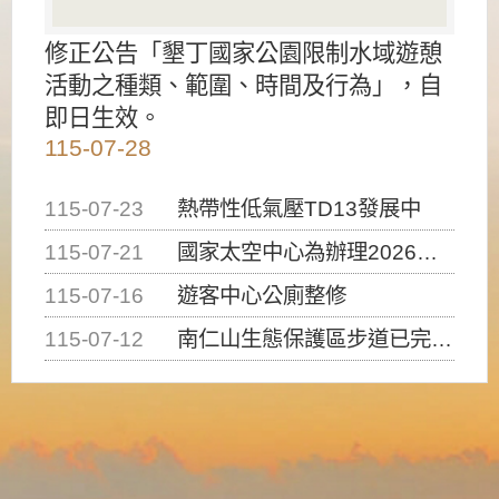
修正公告「墾丁國家公園限制水域遊憩
活動之種類、範圍、時間及行為」，自
即日生效。
115-07-28
115-07-23
熱帶性低氣壓TD13發展中
115-07-21
國家太空中心為辦理2026台灣盃火箭競賽，陸、海、空域警戒及協調相關事宜，因颱風備案事宜
115-07-16
遊客中心公廁整修
115-07-12
南仁山生態保護區步道已完成修復，自115年7月13日（星期一）起恢復開放入園，歡迎民眾依規定申請入園....