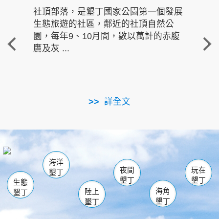
社頂部落，是墾丁國家公園第一個發展
龍水
生態旅遊的社區，鄰近的社頂自然公
的有
園，每年9、10月間，數以萬計的赤腹
重要
鷹及灰 ...
走進沁 
詳全文
南仁湖
龜山
海生館
滿州
出火
恆春
佳樂水
萬里桐
龍鑾潭自然中心
森林遊樂區
瓊麻館
南灣
關山
墾管處遊客中心
社頂公園
風吹沙
後壁湖
船帆石
白砂
海洋
龍磐公園
香蕉灣
貓鼻頭
砂島
龍坑
鵝鑾鼻
夜間
玩在
墾丁
墾丁
墾丁
生態
海角
陸上
墾丁
墾丁
墾丁