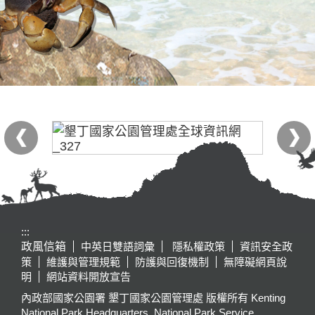
:::
政風信箱
中英日雙語詞彙
隱私權政策
資訊安全政
策
維護與管理規範
防護與回復機制
無障礙網頁說
明
網站資料開放宣告
內政部國家公園署 墾丁國家公園管理處 版權所有 Kenting
National Park Headquarters, National Park Service,