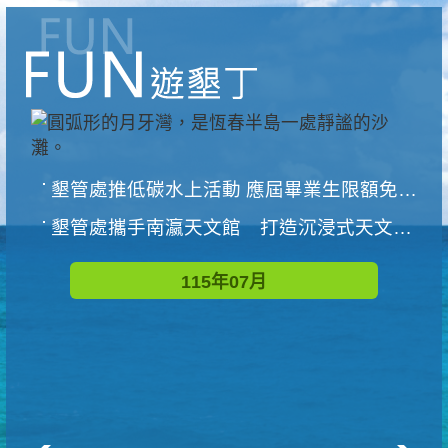
墾管處推低碳水上活動 應屆畢業生限額免費參加
墾管處攜手南瀛天文館 打造沉浸式天文探索營隊
115年07月