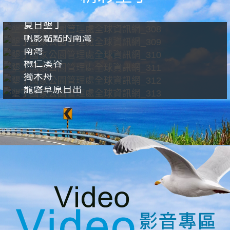
夏日墾丁
帆影點點的南灣
南灣
欖仁溪谷
獨木舟
龍磐草原日出