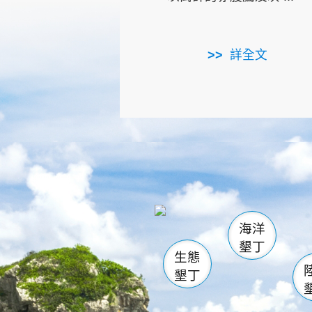
詳全文
龜山
海生館
出
恆春
萬里桐
龍鑾潭自
瓊麻館
關山
後壁
白砂
海洋
貓鼻
墾丁
生態
墾丁