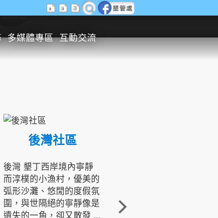
生態旅遊
務
多媒體專區
互動交流
後灣社區
國境之南生態文化發展協會
後灣 墾丁西岸境內寧靜
而淳樸的小漁村，優美的
龍坑地區為隆起的珊瑚礁
弧形沙灘、悠閒的度假氛
地形，由於地處鵝鑾鼻夾
圍，與世隔絕的寧靜像是
角的端點，冬季海浪拍打
遺失的一角，卻又散發 ...
著礁岸，旺盛的侵蝕作