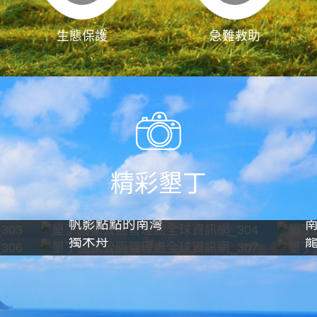
生態保護
急難救助
精彩墾丁
帆影點點的南灣
獨木舟