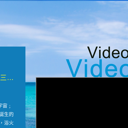
微觀墾丁三部曲 重生....
宇宙﹔
誕生的
，浴火