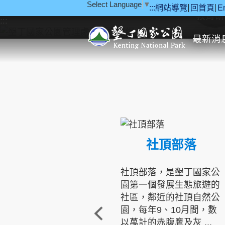
Select Language
▼
:::
網站導覽
回首頁
E
跳到主要內容區塊
教育研
:::
最新消
社頂部落
社頂部落，是墾丁國家公
園第一個發展生態旅遊的
社區，鄰近的社頂自然公
園，每年9、10月間，數
以萬計的赤腹鷹及灰 ...