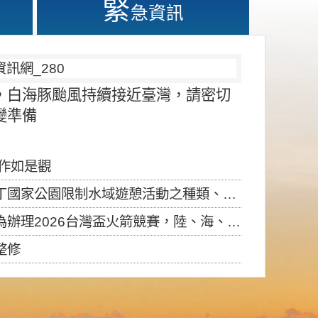
緊
急資訊
，白海豚颱風持續接近臺灣，請密切
變準備
應作如是觀
園限制水域遊憩活動之種類、範圍、時間及行為」，自即日生效。
6台灣盃火箭競賽，陸、海、空域警戒及協調相關事宜，因颱風備案事宜
整修