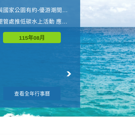
世界地球清潔日 墾管處辦理「2026年墾丁國家公園沙灘淨灘活動」
與國家公園有約-優游潮間探險者
墾管處推低碳水上活動 應屆畢業生限額免費參加
115年09月
115年08月
查看全年行事曆