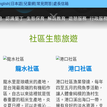
nglish
日本語
兒童網
常見問答
處長信箱
究
休閒遊憩
行政申辦
兒童
息
認識墾丁
生態保育
解說教育
遊憩服務
行政服
社區生態旅遊
龍水社區
港口社區
龍水里是琅嶠米的產地，
港口社區漁業發達，每年
是台灣最南端的有機稻作
四至五月的飛魚季活動，
區，自古以來這裡就是恆
讓人體會純樸的漁村生
春重要的稻米生產地，炎
活。港口溪出海口一帶，
炎夏日裡。可以走進沁 ...
擁有良好的淡水資源，支