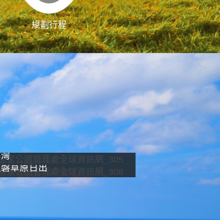
規劃行程
影像直播
南灣
龍磐草原日出