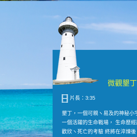
片長：3:35
墾丁，一個可親ヽ易及的神秘小
一個活躍的生命戰場， 生命歷經
歡欣ヽ死亡的考驗 終將在淬煉後