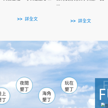
...
詳全文
詳全文
南仁湖
滿州
火
佳樂水
然中心
森林遊樂區
南灣
墾管處遊客中心
社頂公園
風吹沙
湖
船帆石
龍磐公園
香蕉灣
頭
砂島
龍坑
鵝鑾鼻
夜間
玩在
墾丁
墾丁
海角
陸上
墾丁
墾丁