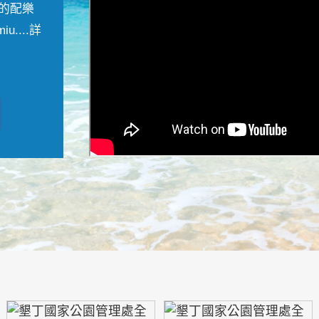
的配樂
....
詳