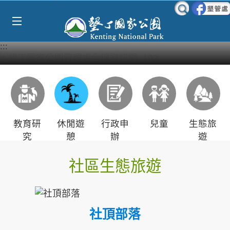
Select Language
▼
跳到主要內容區塊
:::
教育研
休閒遊
行政申
兒童
生態旅
究
憩
辦
遊
社區生態旅遊
社頂部落