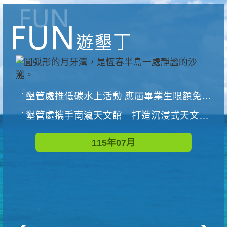
墾管處推低碳水上活動 應屆畢業生限額免費參加
墾管處攜手南瀛天文館 打造沉浸式天文探索營隊
115年07月