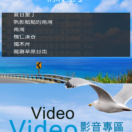
夏日墾丁
帆影點點的南灣
南灣
欖仁溪谷
獨木舟
龍磐草原日出