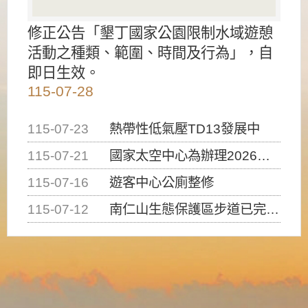
修正公告「墾丁國家公園限制水域遊憩
活動之種類、範圍、時間及行為」，自
即日生效。
115-07-28
115-07-23
熱帶性低氣壓TD13發展中
115-07-21
國家太空中心為辦理2026台灣盃火箭競賽，陸、海、空域警戒及協調相關事宜，因颱風備案事宜
115-07-16
遊客中心公廁整修
115-07-12
南仁山生態保護區步道已完成修復，自115年7月13日（星期一）起恢復開放入園，歡迎民眾依規定申請入園....