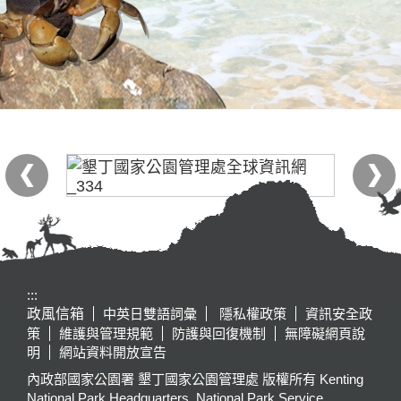
:::
政風信箱
中英日雙語詞彙
隱私權政策
資訊安全政
策
維護與管理規範
防護與回復機制
無障礙網頁說
明
網站資料開放宣告
內政部國家公園署 墾丁國家公園管理處 版權所有 Kenting
National Park Headquarters, National Park Service,