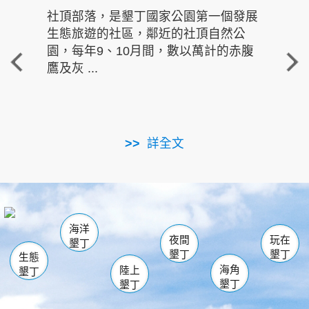
社頂部落，是墾丁國家公園第一個發展
龍水
生態旅遊的社區，鄰近的社頂自然公
的有
園，每年9、10月間，數以萬計的赤腹
重要
鷹及灰 ...
走進沁 
詳全文
南仁湖
龜山
海生館
滿州
出火
恆春
佳樂水
萬里桐
龍鑾潭自然中心
森林遊樂區
瓊麻館
南灣
關山
墾管處遊客中心
社頂公園
風吹沙
後壁湖
船帆石
白砂
海洋
龍磐公園
香蕉灣
貓鼻頭
砂島
龍坑
鵝鑾鼻
夜間
玩在
墾丁
墾丁
墾丁
生態
海角
陸上
墾丁
墾丁
墾丁