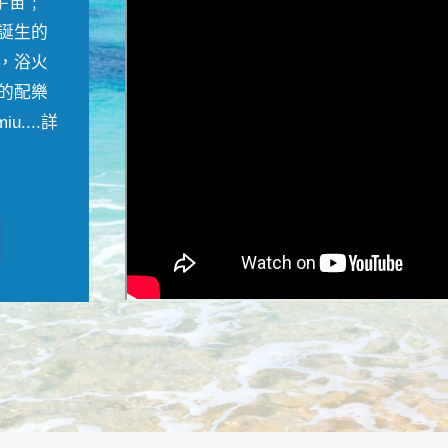
宇宙﹔
誕生的
，浴火
的配樂
....
詳