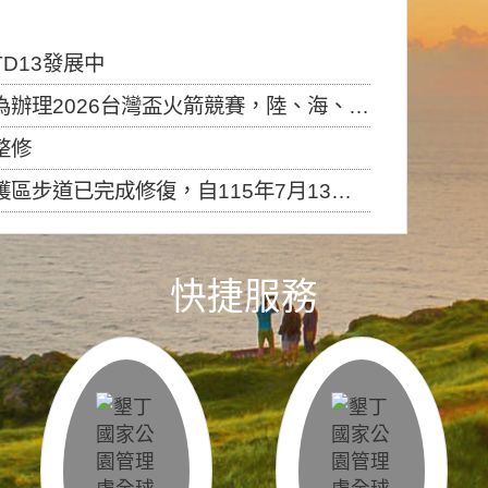
D13發展中
6台灣盃火箭競賽，陸、海、空域警戒及協調相關事宜，因颱風備案事宜
整修
，自115年7月13日（星期一）起恢復開放入園，歡迎民眾依規定申請入園....
快捷服務