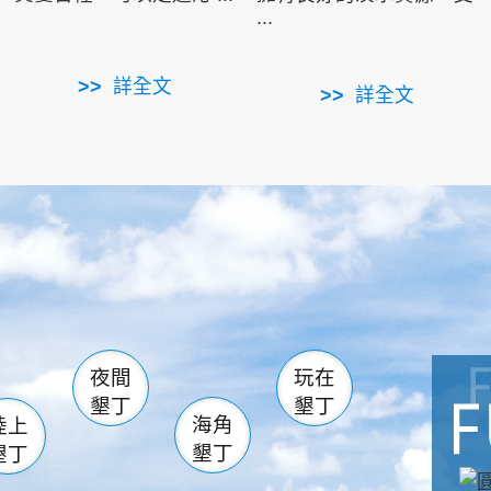
...
詳全文
詳全文
南仁湖
滿州
火
佳樂水
然中心
森林遊樂區
南灣
墾管處遊客中心
社頂公園
風吹沙
湖
船帆石
龍磐公園
香蕉灣
頭
砂島
龍坑
鵝鑾鼻
夜間
玩在
墾丁
墾丁
海角
陸上
墾丁
墾丁