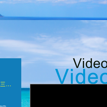
微觀墾丁三部曲 重生....