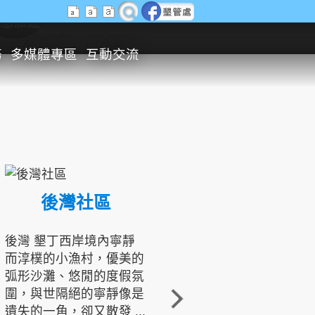
生態旅遊
務
多媒體專區
互動交流
後灣社區
國境之南生態文化發展協會
後灣 墾丁西岸境內寧靜
而淳樸的小漁村，優美的
龍坑地區為隆起的珊瑚礁
弧形沙灘、悠閒的度假氛
地形，由於地處鵝鑾鼻夾
圍，與世隔絕的寧靜像是
角的端點，冬季海浪拍打
遺失的一角，卻又散發 ...
著礁岸，旺盛的侵蝕作