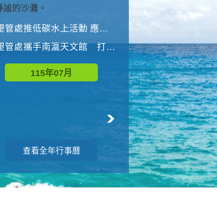
與國家公園有約-優游潮間
墾管處推低碳水上活動 應屆畢業生限額免費參加
墾管處推低碳水上活動 應屆畢業生限額
墾管處攜手南瀛天文館 打造沉浸式天文探索營隊
115年08月
115年07月
查看全年行事曆