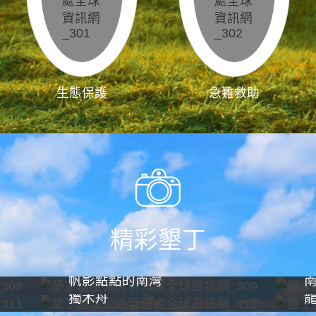
生態保護
急難救助
精彩墾丁
帆影點點的南灣
獨木舟