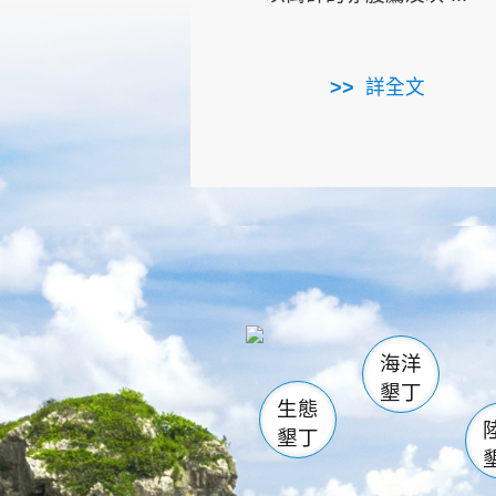
詳全文
龜山
海生館
出
恆春
萬里桐
龍鑾潭自
瓊麻館
關山
後壁
白砂
海洋
貓鼻
墾丁
生態
墾丁