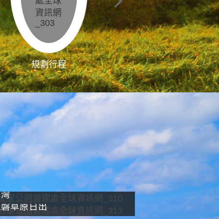
規劃行程
影像直播
南灣
龍磐草原日出