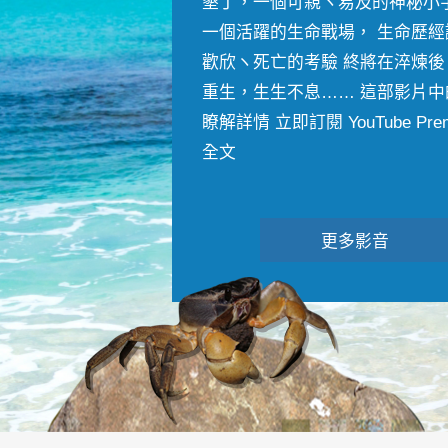
墾丁，一個可親ヽ易及的神秘小
一個活躍的生命戰場， 生命歷經
歡欣ヽ死亡的考驗 終將在淬煉後
重生，生生不息…… 這部影片中
瞭解詳情 立即訂閱 YouTube Premiu
全文
更多影音