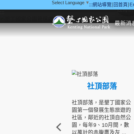
Select Language
▼
:::
網站導覽
回首頁
E
跳到主要內容區塊
教育研
:::
最新消
社頂部落
社頂部落，是墾丁國家公
園第一個發展生態旅遊的
社區，鄰近的社頂自然公
園，每年9、10月間，數
以萬計的赤腹鷹及灰 ...