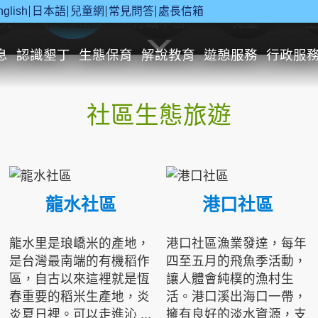
nglish
日本語
兒童網
常見問答
處長信箱
究
休閒遊憩
行政申辦
兒童
息
認識墾丁
生態保育
解說教育
遊憩服務
行政服
社區生態旅遊
龍水社區
港口社區
龍水里是琅嶠米的產地，
港口社區漁業發達，每年
是台灣最南端的有機稻作
四至五月的飛魚季活動，
區，自古以來這裡就是恆
讓人體會純樸的漁村生
春重要的稻米生產地，炎
活。港口溪出海口一帶，
炎夏日裡。可以走進沁 ...
擁有良好的淡水資源，支