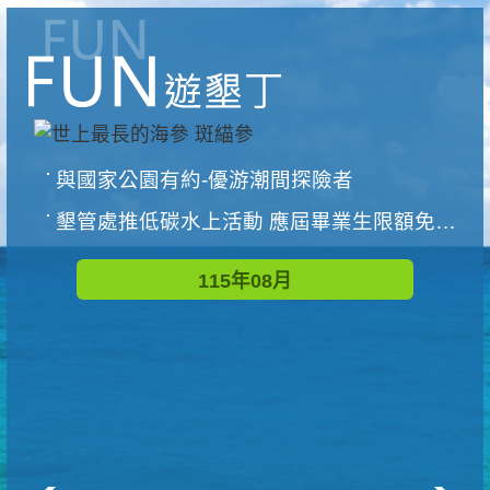
與國家公園有約-優游潮間探險者
墾管處推低碳水上活動 應屆畢業生限額免費參加
115年08月