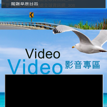
龍磐草原日出