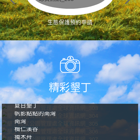
生態保護預約申請
精彩墾丁
夏日墾丁
帆影點點的南灣
南灣
欖仁溪谷
獨木舟