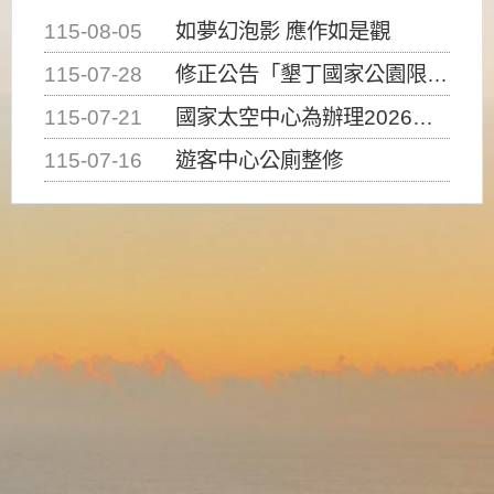
115-08-05
如夢幻泡影 應作如是觀
115-07-28
修正公告「墾丁國家公園限制水域遊憩活動之種類、範圍、時間及行為」，自即日生效。
115-07-21
國家太空中心為辦理2026台灣盃火箭競賽，陸、海、空域警戒及協調相關事宜，因颱風備案事宜
115-07-16
遊客中心公廁整修