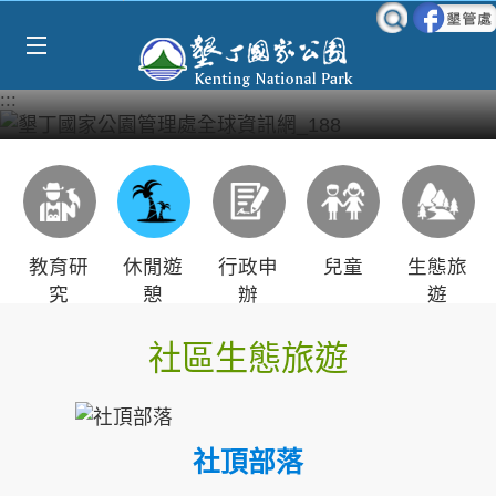
Select Language
▼
跳到主要內容區塊
:::
教育研
休閒遊
行政申
兒童
生態旅
究
憩
辦
遊
社區生態旅遊
社頂部落