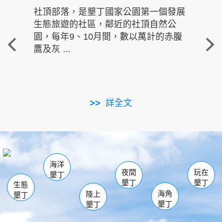
社頂部落，是墾丁國家公園第一個發展
龍水
生態旅遊的社區，鄰近的社頂自然公
的有
園，每年9、10月間，數以萬計的赤腹
重要
鷹及灰 ...
走進沁 
詳全文
南仁湖
龜山
海生館
滿州
出火
恆春
佳樂水
萬里桐
龍鑾潭自然中心
森林遊樂區
瓊麻館
南灣
關山
墾管處遊客中心
社頂公園
風吹沙
後壁湖
船帆石
白砂
海洋
龍磐公園
香蕉灣
貓鼻頭
砂島
龍坑
鵝鑾鼻
夜間
玩在
墾丁
墾丁
墾丁
生態
海角
陸上
墾丁
墾丁
墾丁