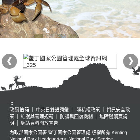
:::
政風信箱
中英日雙語詞彙
隱私權政策
資訊安全政
策
維護與管理規範
防護與回復機制
無障礙網頁說
明
網站資料開放宣告
內政部國家公園署 墾丁國家公園管理處 版權所有 Kenting
National Park Headquarters, National Park Service,