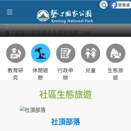
Select Language
▼
跳到主要內容區塊
:::
教育研
休閒遊
行政申
兒童
生態旅
究
憩
辦
遊
社區生態旅遊
社頂部落