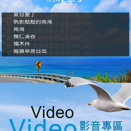
夏日墾丁
帆影點點的南灣
南灣
欖仁溪谷
獨木舟
龍磐草原日出