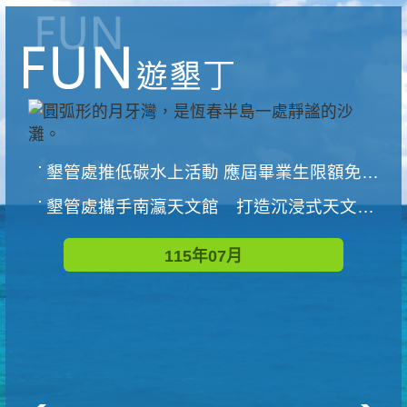
墾管處推低碳水上活動 應屆畢業生限額免費參加
墾管處攜手南瀛天文館 打造沉浸式天文探索營隊
115年07月