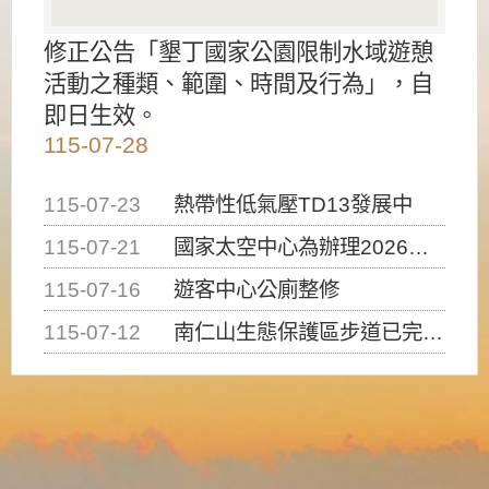
修正公告「墾丁國家公園限制水域遊憩
活動之種類、範圍、時間及行為」，自
即日生效。
115-07-28
115-07-23
熱帶性低氣壓TD13發展中
115-07-21
國家太空中心為辦理2026台灣盃火箭競賽，陸、海、空域警戒及協調相關事宜，因颱風備案事宜
115-07-16
遊客中心公廁整修
115-07-12
南仁山生態保護區步道已完成修復，自115年7月13日（星期一）起恢復開放入園，歡迎民眾依規定申請入園....