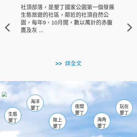
社頂部落，是墾丁國家公園第一個發展
龍水
生態旅遊的社區，鄰近的社頂自然公
的有
園，每年9、10月間，數以萬計的赤腹
重要
鷹及灰 ...
走進沁 
詳全文
南仁湖
龜山
海生館
滿州
出火
恆春
佳樂水
萬里桐
龍鑾潭自然中心
森林遊樂區
瓊麻館
南灣
關山
墾管處遊客中心
社頂公園
風吹沙
後壁湖
船帆石
白砂
海洋
龍磐公園
香蕉灣
貓鼻頭
砂島
龍坑
鵝鑾鼻
夜間
玩在
墾丁
墾丁
墾丁
生態
海角
陸上
墾丁
墾丁
墾丁