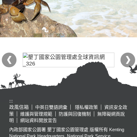
:::
政風信箱
中英日雙語詞彙
隱私權政策
資訊安全政
策
維護與管理規範
防護與回復機制
無障礙網頁說
明
網站資料開放宣告
內政部國家公園署 墾丁國家公園管理處 版權所有 Kenting
National Park Headquarters, National Park Service,