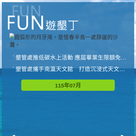
墾管處推低碳水上活動 應屆畢業生限額免費參加
墾管處攜手南瀛天文館 打造沉浸式天文探索營隊
115年07月