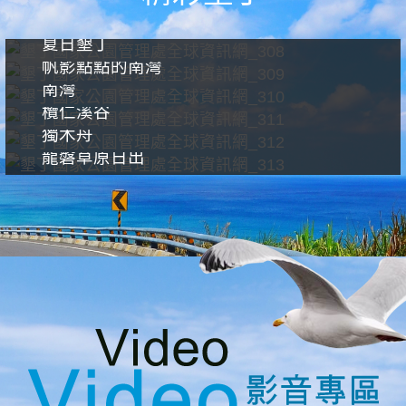
夏日墾丁
帆影點點的南灣
南灣
欖仁溪谷
獨木舟
龍磐草原日出