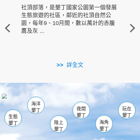
社頂部落，是墾丁國家公園第一個發展
龍水
生態旅遊的社區，鄰近的社頂自然公
的有
園，每年9、10月間，數以萬計的赤腹
重要
鷹及灰 ...
走進沁 
詳全文
南仁湖
龜山
海生館
滿州
出火
恆春
佳樂水
萬里桐
龍鑾潭自然中心
森林遊樂區
瓊麻館
南灣
關山
墾管處遊客中心
社頂公園
風吹沙
後壁湖
船帆石
白砂
海洋
龍磐公園
香蕉灣
貓鼻頭
砂島
龍坑
鵝鑾鼻
夜間
玩在
墾丁
墾丁
墾丁
生態
海角
陸上
墾丁
墾丁
墾丁