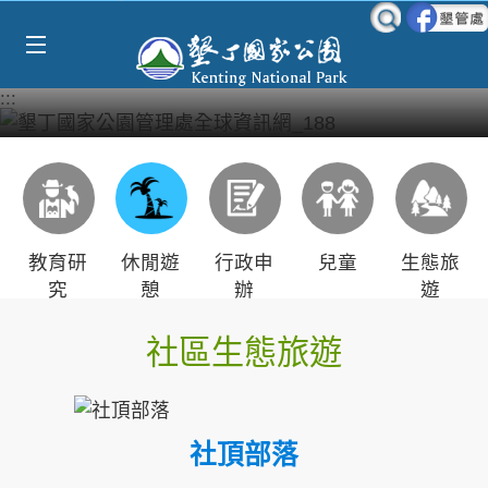
Select Language
▼
跳到主要內容區塊
:::
教育研
休閒遊
行政申
兒童
生態旅
究
憩
辦
遊
社區生態旅遊
社頂部落