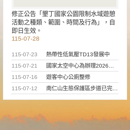
修正公告「墾丁國家公園限制水域遊憩
活動之種類、範圍、時間及行為」，自
即日生效。
115-07-28
115-07-23
熱帶性低氣壓TD13發展中
115-07-21
國家太空中心為辦理2026台灣盃火箭競賽，陸、海、空域警戒及協調相關事宜，因颱風備案事宜
115-07-16
遊客中心公廁整修
115-07-12
南仁山生態保護區步道已完成修復，自115年7月13日（星期一）起恢復開放入園，歡迎民眾依規定申請入園....