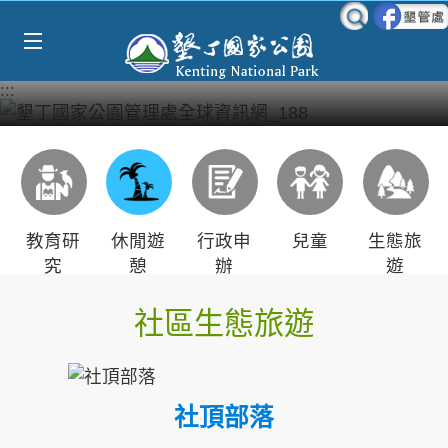
Select Language
▼
跳到主要內容區塊
:::
教育研
休閒遊
行政申
兒童
生態旅
究
憩
辦
遊
社區生態旅遊
社頂部落