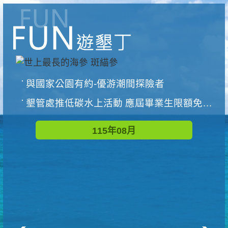
與國家公園有約-優游潮間探險者
墾管處推低碳水上活動 應屆畢業生限額免費參加
115年08月