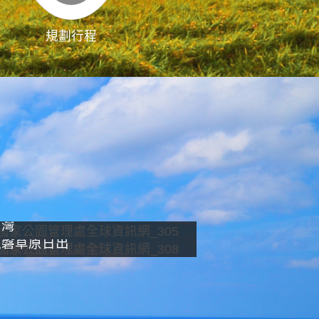
規劃行程
影像直播
南灣
龍磐草原日出