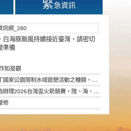
緊
急資訊
，白海豚颱風持續接近臺灣，請密切
變準備
應作如是觀
園限制水域遊憩活動之種類、範圍、時間及行為」，自即日生效。
6台灣盃火箭競賽，陸、海、空域警戒及協調相關事宜，因颱風備案事宜
整修