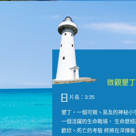
片長：3:35
墾丁，一個可親ヽ易及的神秘小
一個活躍的生命戰場， 生命歷經
歡欣ヽ死亡的考驗 終將在淬煉後