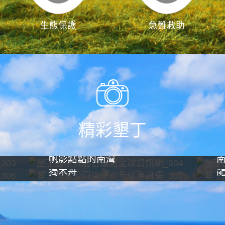
生態保護
急難救助
精彩墾丁
帆影點點的南灣
獨木舟