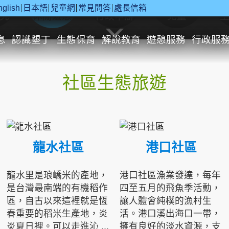
nglish
日本語
兒童網
常見問答
處長信箱
究
休閒遊憩
行政申辦
兒童
息
認識墾丁
生態保育
解說教育
遊憩服務
行政服
社區生態旅遊
龍水社區
港口社區
龍水里是琅嶠米的產地，
港口社區漁業發達，每年
是台灣最南端的有機稻作
四至五月的飛魚季活動，
區，自古以來這裡就是恆
讓人體會純樸的漁村生
春重要的稻米生產地，炎
活。港口溪出海口一帶，
炎夏日裡。可以走進沁 ...
擁有良好的淡水資源，支