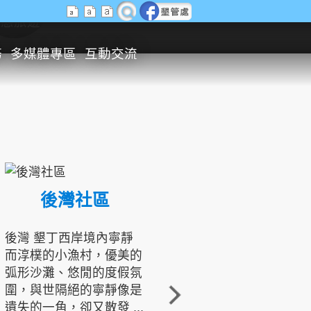
生態旅遊
務
多媒體專區
互動交流
後灣社區
國境之南生態文化發展協會
後灣 墾丁西岸境內寧靜
而淳樸的小漁村，優美的
龍坑地區為隆起的珊瑚礁
弧形沙灘、悠閒的度假氛
地形，由於地處鵝鑾鼻夾
圍，與世隔絕的寧靜像是
角的端點，冬季海浪拍打
遺失的一角，卻又散發 ...
著礁岸，旺盛的侵蝕作