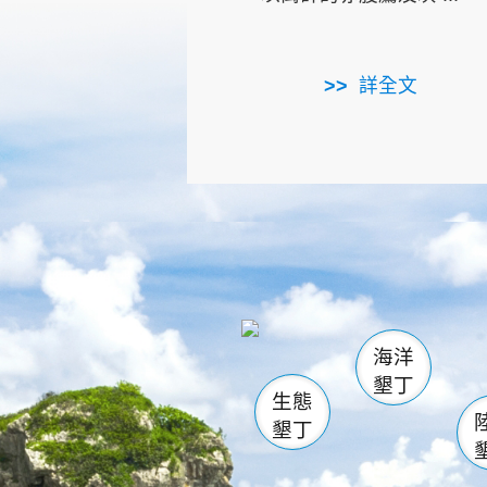
詳全文
龜山
海生館
出
恆春
萬里桐
龍鑾潭自
瓊麻館
關山
後壁
白砂
海洋
貓鼻
墾丁
生態
墾丁