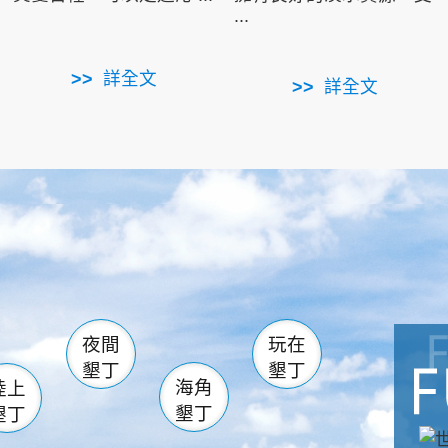
...
詳全文
詳全文
南仁湖
滿州
火
佳樂水
然中心
森林遊樂區
南灣
墾管處遊客中心
社頂公園
風吹沙
湖
船帆石
龍磐公園
香蕉灣
頭
砂島
龍坑
鵝鑾鼻
夜間
玩在
墾丁
墾丁
海角
陸上
墾丁
墾丁