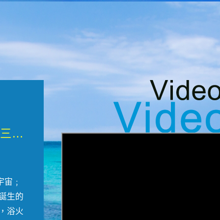
微觀墾丁三部曲 重生....
宇宙﹔
誕生的
，浴火