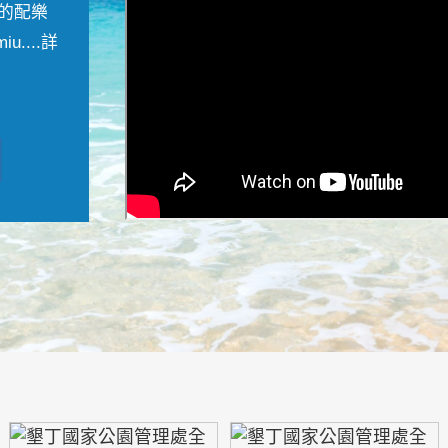
的配樂
....
詳