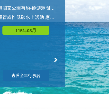
世界地球清潔日 墾管處辦理「2026年墾丁國家公園沙灘淨灘活動」
與國家公園有約-優游潮間探險者
墾管處推低碳水上活動 應屆畢業生限額免費參加
115年09月
115年08月
查看全年行事曆