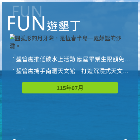
墾管處推低碳水上活動 應屆畢業生限額免費參加
墾管處攜手南瀛天文館 打造沉浸式天文探索營隊
115年07月