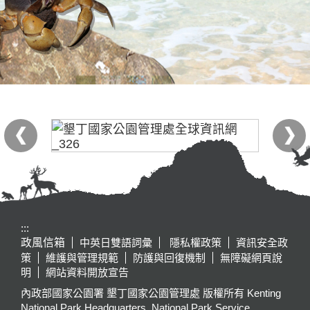
:::
政風信箱
中英日雙語詞彙
隱私權政策
資訊安全政
策
維護與管理規範
防護與回復機制
無障礙網頁說
明
網站資料開放宣告
內政部國家公園署 墾丁國家公園管理處 版權所有 Kenting
National Park Headquarters, National Park Service,