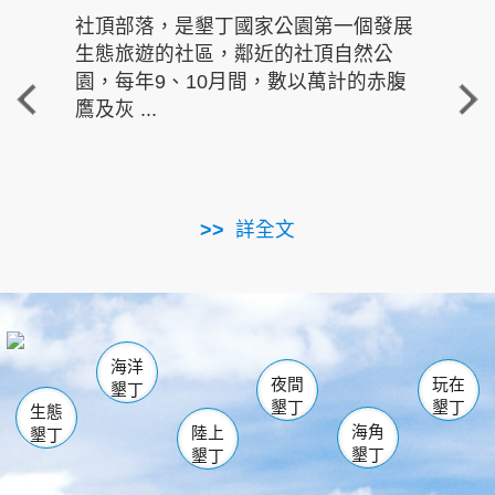
社頂部落，是墾丁國家公園第一個發展
龍水
生態旅遊的社區，鄰近的社頂自然公
的有
園，每年9、10月間，數以萬計的赤腹
重要
鷹及灰 ...
走進沁 
詳全文
南仁湖
龜山
海生館
滿州
出火
恆春
佳樂水
萬里桐
龍鑾潭自然中心
森林遊樂區
瓊麻館
南灣
關山
墾管處遊客中心
社頂公園
風吹沙
後壁湖
船帆石
白砂
海洋
龍磐公園
香蕉灣
貓鼻頭
砂島
龍坑
鵝鑾鼻
夜間
玩在
墾丁
墾丁
墾丁
生態
海角
陸上
墾丁
墾丁
墾丁