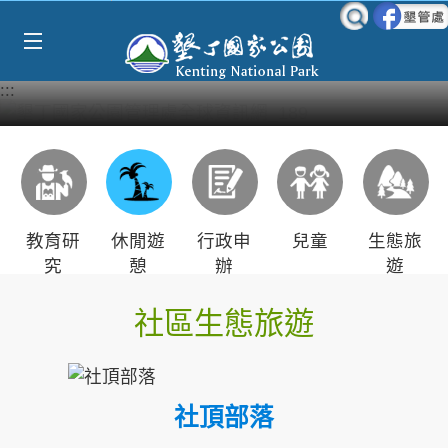
Select Language
▼
跳到主要內容區塊
:::
教育研
休閒遊
行政申
兒童
生態旅
究
憩
辦
遊
社區生態旅遊
社頂部落