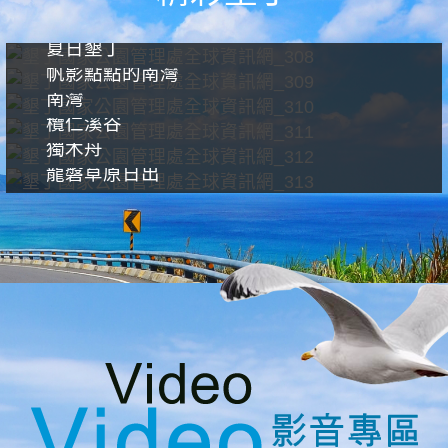
夏日墾丁
帆影點點的南灣
南灣
欖仁溪谷
獨木舟
龍磐草原日出