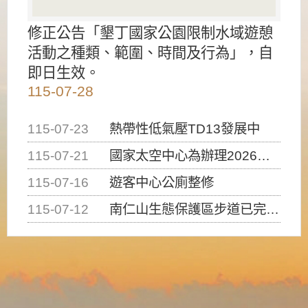
修正公告「墾丁國家公園限制水域遊憩
活動之種類、範圍、時間及行為」，自
即日生效。
115-07-28
115-07-23
熱帶性低氣壓TD13發展中
115-07-21
國家太空中心為辦理2026台灣盃火箭競賽，陸、海、空域警戒及協調相關事宜，因颱風備案事宜
115-07-16
遊客中心公廁整修
115-07-12
南仁山生態保護區步道已完成修復，自115年7月13日（星期一）起恢復開放入園，歡迎民眾依規定申請入園....