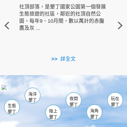
社頂部落，是墾丁國家公園第一個發展
龍水
生態旅遊的社區，鄰近的社頂自然公
的有
園，每年9、10月間，數以萬計的赤腹
重要
鷹及灰 ...
走進沁 
詳全文
南仁湖
龜山
海生館
滿州
出火
恆春
佳樂水
萬里桐
龍鑾潭自然中心
森林遊樂區
瓊麻館
南灣
關山
墾管處遊客中心
社頂公園
風吹沙
後壁湖
船帆石
白砂
海洋
龍磐公園
香蕉灣
貓鼻頭
砂島
龍坑
鵝鑾鼻
夜間
玩在
墾丁
墾丁
墾丁
生態
海角
陸上
墾丁
墾丁
墾丁