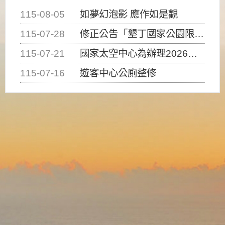
115-08-05
如夢幻泡影 應作如是觀
115-07-28
修正公告「墾丁國家公園限制水域遊憩活動之種類、範圍、時間及行為」，自即日生效。
115-07-21
國家太空中心為辦理2026台灣盃火箭競賽，陸、海、空域警戒及協調相關事宜，因颱風備案事宜
115-07-16
遊客中心公廁整修