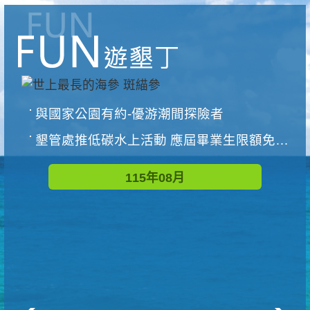
與國家公園有約-優游潮間探險者
墾管處推低碳水上活動 應屆畢業生限額免費參加
115年08月