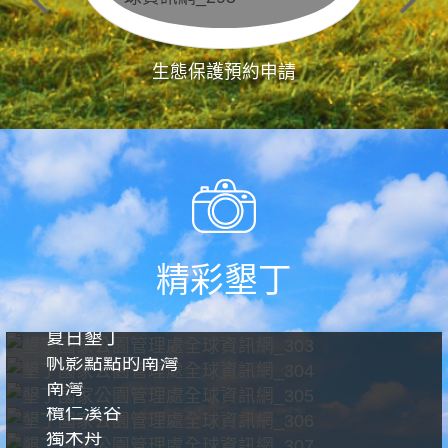
生態保護預約申請
精彩墾丁
夏日墾丁
帆影點點的南灣
南灣
欖仁溪谷
獨木舟