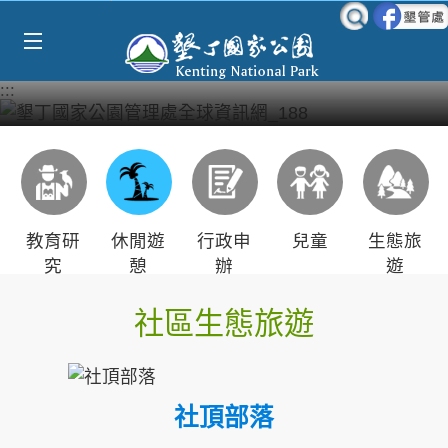
Select Language
▼
跳到主要內容區塊
:::
教育研
休閒遊
行政申
兒童
生態旅
究
憩
辦
遊
社區生態旅遊
社頂部落