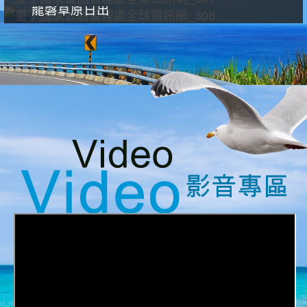
龍磐草原日出