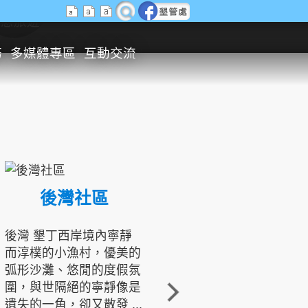
生態旅遊
務
多媒體專區
互動交流
後灣社區
國境之南生態文化發展協會
後灣 墾丁西岸境內寧靜
而淳樸的小漁村，優美的
龍坑地區為隆起的珊瑚礁
弧形沙灘、悠閒的度假氛
地形，由於地處鵝鑾鼻夾
圍，與世隔絕的寧靜像是
角的端點，冬季海浪拍打
遺失的一角，卻又散發 ...
著礁岸，旺盛的侵蝕作