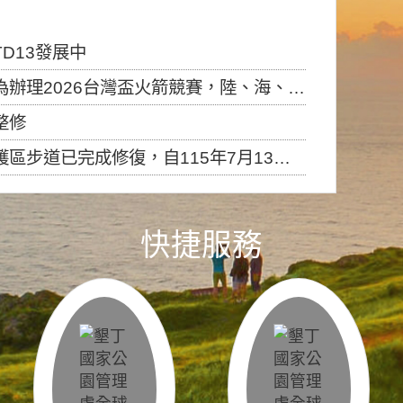
D13發展中
6台灣盃火箭競賽，陸、海、空域警戒及協調相關事宜，因颱風備案事宜
整修
，自115年7月13日（星期一）起恢復開放入園，歡迎民眾依規定申請入園....
快捷服務