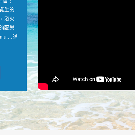
宇宙﹔
誕生的
，浴火
的配樂
....
詳