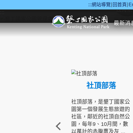
:::
網站導覽
回首頁
E
跳到主要內容區塊
教育研
:::
最新消
社頂部落
社頂部落，是墾丁國家公
園第一個發展生態旅遊的
社區，鄰近的社頂自然公
園，每年9、10月間，數
以萬計的赤腹鷹及灰 ...