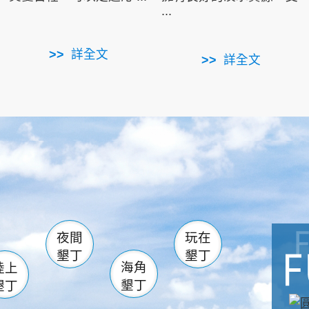
...
詳全文
詳全文
南仁湖
滿州
火
佳樂水
然中心
森林遊樂區
南灣
墾管處遊客中心
社頂公園
風吹沙
湖
船帆石
龍磐公園
香蕉灣
頭
砂島
龍坑
鵝鑾鼻
夜間
玩在
墾丁
墾丁
海角
陸上
墾丁
墾丁