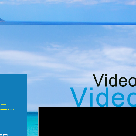
微觀墾丁三部曲 重生....