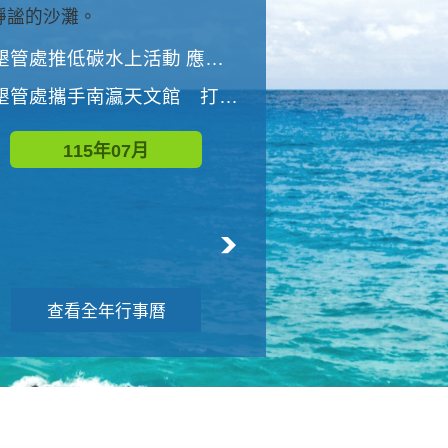
與國家公園有約-優游潮間
墾管處推低碳水上活動 應屆畢業生限額免費參加
墾管處推低碳水上活動 應屆畢業生限額
墾管處攜手南瀛天文館 打造沉浸式天文探索營隊
115年08月
115年07月
查看全年行事曆