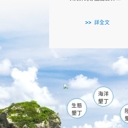
詳全文
龜山
海生館
出
恆春
萬里桐
龍鑾潭自
瓊麻館
關山
後壁
白砂
海洋
貓鼻
墾丁
生態
墾丁