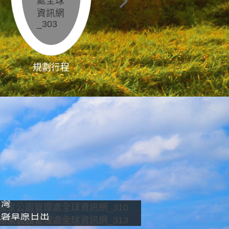
規劃行程
影像直播
南灣
龍磐草原日出