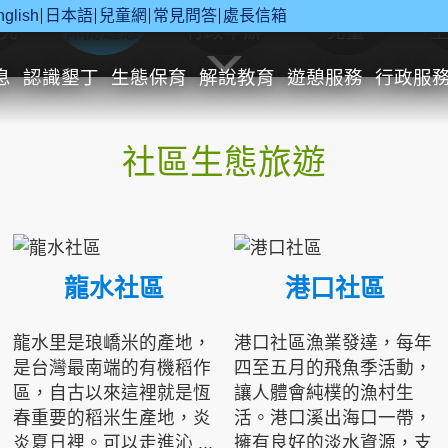
nglish
日本語
兒童網
常見問答
處長信箱
究
休閒遊憩
行政申辦
兒童
息
認識墾丁
生態保育
解說教育
遊憩服務
行政服
社區生態旅遊
龍水社區
港口社區
龍水里是琅嶠米的產地，
港口社區漁業發達，每年
是台灣最南端的有機稻作
四至五月的飛魚季活動，
區，自古以來這裡就是恆
讓人體會純樸的漁村生
春重要的稻米生產地，炎
活。港口溪出海口一帶，
炎夏日裡。可以走進沁 ...
擁有良好的淡水資源，支