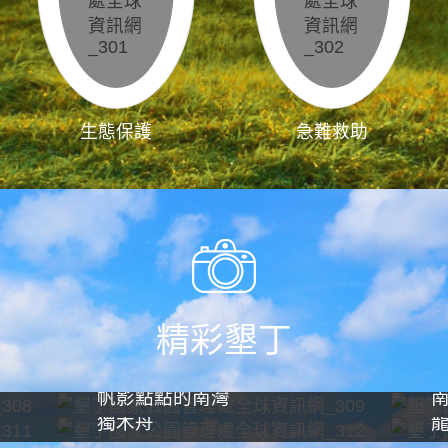
生態保護
急難救助
精彩墾丁
帆影點點的南灣
獨木舟