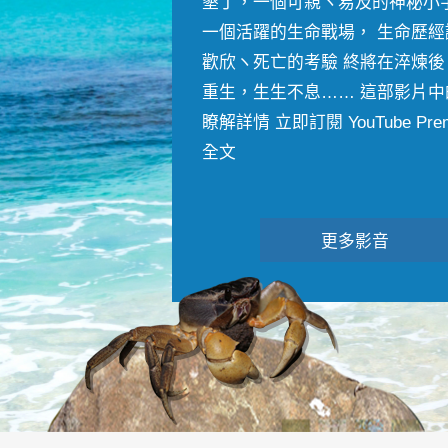
墾丁，一個可親ヽ易及的神秘小
一個活躍的生命戰場， 生命歷經
歡欣ヽ死亡的考驗 終將在淬煉後
重生，生生不息…… 這部影片中
瞭解詳情 立即訂閱 YouTube Premiu
全文
更多影音