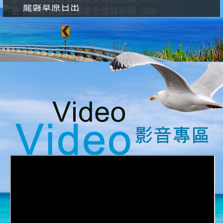
龍磐草原日出