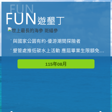
與國家公園有約-優游潮間探險者
墾管處推低碳水上活動 應屆畢業生限額免費參加
115年08月