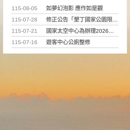
115-08-05
如夢幻泡影 應作如是觀
115-07-28
修正公告「墾丁國家公園限制水域遊憩活動之種類、範圍、時間及行為」，自即日生效。
115-07-21
國家太空中心為辦理2026台灣盃火箭競賽，陸、海、空域警戒及協調相關事宜，因颱風備案事宜
115-07-16
遊客中心公廁整修