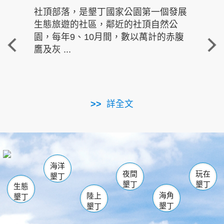
社頂部落，是墾丁國家公園第一個發展
龍水
生態旅遊的社區，鄰近的社頂自然公
的有
園，每年9、10月間，數以萬計的赤腹
重要
鷹及灰 ...
走進沁 
詳全文
南仁湖
龜山
海生館
滿州
出火
恆春
佳樂水
萬里桐
龍鑾潭自然中心
森林遊樂區
瓊麻館
南灣
關山
墾管處遊客中心
社頂公園
風吹沙
後壁湖
船帆石
白砂
海洋
龍磐公園
香蕉灣
貓鼻頭
砂島
龍坑
鵝鑾鼻
夜間
玩在
墾丁
墾丁
墾丁
生態
海角
陸上
墾丁
墾丁
墾丁