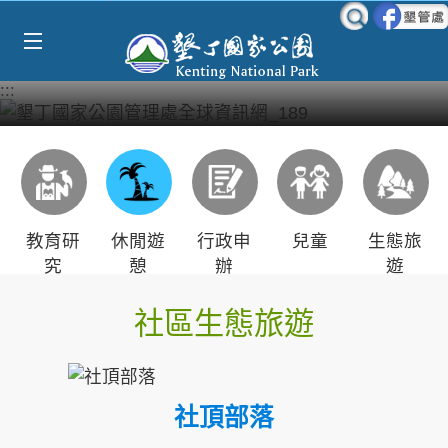
Select Language
▼
跳到主要內容區塊
:::
教育研
休閒遊
行政申
兒童
生態旅
究
憩
辦
遊
社區生態旅遊
社頂部落