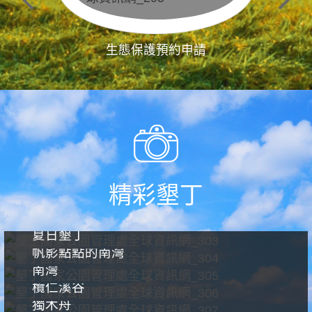
生態保護預約申請
精彩墾丁
夏日墾丁
帆影點點的南灣
南灣
欖仁溪谷
獨木舟