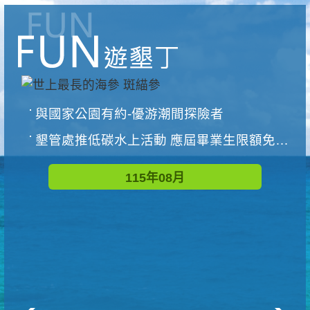
與國家公園有約-優游潮間探險者
墾管處推低碳水上活動 應屆畢業生限額免費參加
115年08月