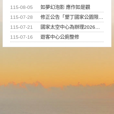
115-08-05
如夢幻泡影 應作如是觀
115-07-28
修正公告「墾丁國家公園限制水域遊憩活動之種類、範圍、時間及行為」，自即日生效。
115-07-21
國家太空中心為辦理2026台灣盃火箭競賽，陸、海、空域警戒及協調相關事宜，因颱風備案事宜
115-07-16
遊客中心公廁整修