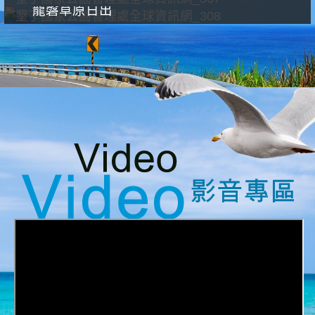
龍磐草原日出