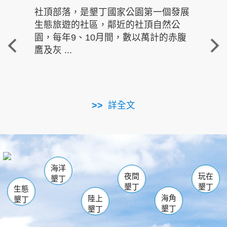
社頂部落，是墾丁國家公園第一個發展
龍水
生態旅遊的社區，鄰近的社頂自然公
的有
園，每年9、10月間，數以萬計的赤腹
重要
鷹及灰 ...
走進沁 
詳全文
南仁湖
龜山
海生館
滿州
出火
恆春
佳樂水
萬里桐
龍鑾潭自然中心
森林遊樂區
瓊麻館
南灣
關山
墾管處遊客中心
社頂公園
風吹沙
後壁湖
船帆石
白砂
海洋
龍磐公園
香蕉灣
貓鼻頭
砂島
龍坑
鵝鑾鼻
夜間
玩在
墾丁
墾丁
墾丁
生態
海角
陸上
墾丁
墾丁
墾丁