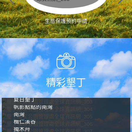
生態保護預約申請
精彩墾丁
夏日墾丁
帆影點點的南灣
南灣
欖仁溪谷
獨木舟