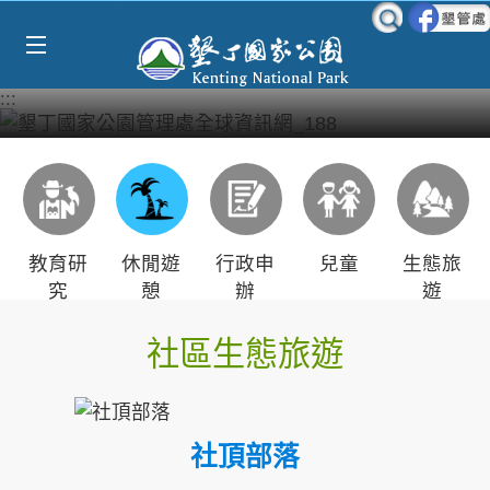
Select Language
▼
跳到主要內容區塊
:::
教育研
休閒遊
行政申
兒童
生態旅
究
憩
辦
遊
社區生態旅遊
社頂部落