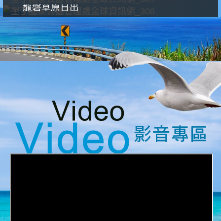
龍磐草原日出