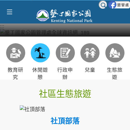
Select Language
▼
跳到主要內容區塊
:::
教育研
休閒遊
行政申
兒童
生態旅
究
憩
辦
遊
社區生態旅遊
社頂部落