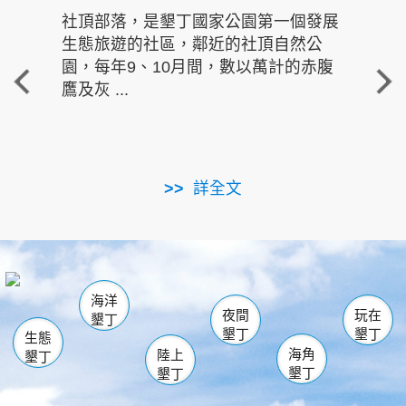
社頂部落，是墾丁國家公園第一個發展
龍水
生態旅遊的社區，鄰近的社頂自然公
的有
園，每年9、10月間，數以萬計的赤腹
重要
鷹及灰 ...
走進沁 
詳全文
南仁湖
龜山
海生館
滿州
出火
恆春
佳樂水
萬里桐
龍鑾潭自然中心
森林遊樂區
瓊麻館
南灣
關山
墾管處遊客中心
社頂公園
風吹沙
後壁湖
船帆石
白砂
海洋
龍磐公園
香蕉灣
貓鼻頭
砂島
龍坑
鵝鑾鼻
夜間
玩在
墾丁
墾丁
墾丁
生態
海角
陸上
墾丁
墾丁
墾丁