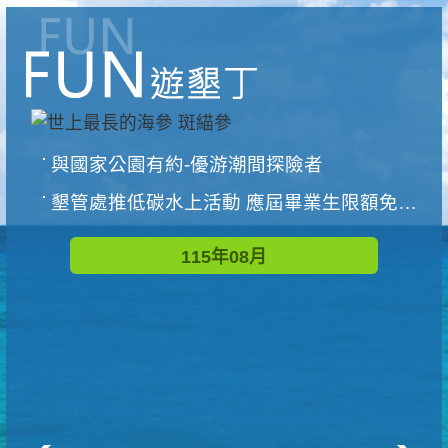
與國家公園有約-優游潮間探險者
墾管處推低碳水上活動 應屆畢業生限額免費參加
115年08月