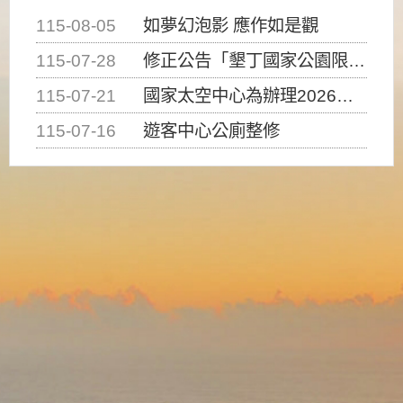
115-08-05
如夢幻泡影 應作如是觀
115-07-28
修正公告「墾丁國家公園限制水域遊憩活動之種類、範圍、時間及行為」，自即日生效。
115-07-21
國家太空中心為辦理2026台灣盃火箭競賽，陸、海、空域警戒及協調相關事宜，因颱風備案事宜
115-07-16
遊客中心公廁整修