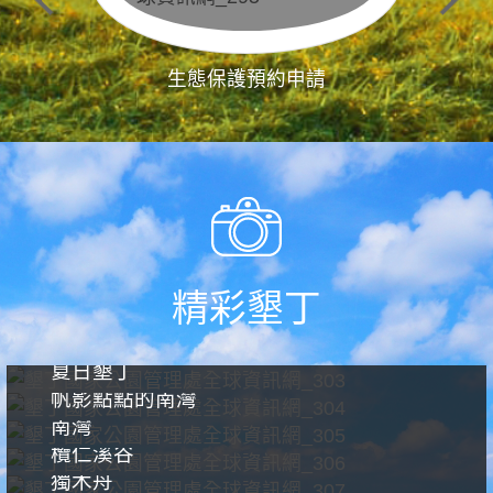
生態保護預約申請
精彩墾丁
夏日墾丁
帆影點點的南灣
南灣
欖仁溪谷
獨木舟