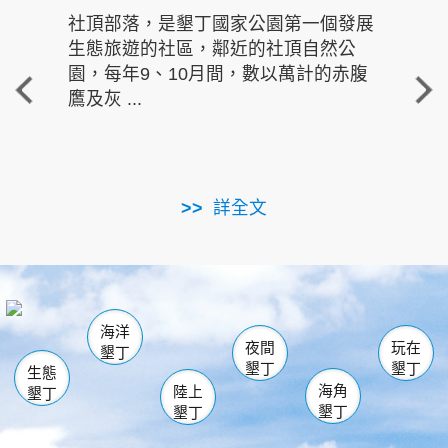
社頂部落，是墾丁國家公園第一個發展
龍水
生態旅遊的社區，鄰近的社頂自然公
的有
園，每年9、10月間，數以萬計的赤腹
重要
鷹及灰 ...
走進沁 
詳全文
南仁湖
龜山
海生館
滿州
出火
恆春
佳樂水
萬里桐
龍鑾潭自然中心
森林遊樂區
瓊麻館
南灣
關山
墾管處遊客中心
社頂公園
風吹沙
後壁湖
船帆石
白砂
海洋
龍磐公園
香蕉灣
貓鼻頭
砂島
龍坑
鵝鑾鼻
夜間
玩在
墾丁
墾丁
墾丁
生態
海角
陸上
墾丁
墾丁
墾丁