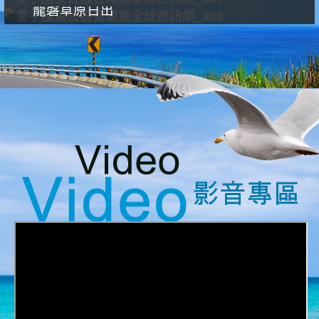
龍磐草原日出