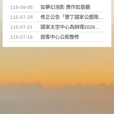
115-08-05
如夢幻泡影 應作如是觀
115-07-28
修正公告「墾丁國家公園限制水域遊憩活動之種類、範圍、時間及行為」，自即日生效。
115-07-21
國家太空中心為辦理2026台灣盃火箭競賽，陸、海、空域警戒及協調相關事宜，因颱風備案事宜
115-07-16
遊客中心公廁整修