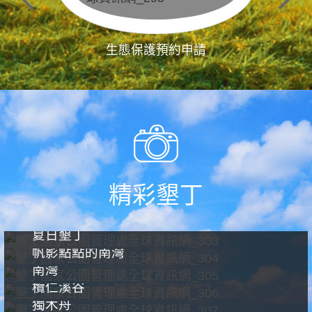
生態保護預約申請
精彩墾丁
夏日墾丁
帆影點點的南灣
南灣
欖仁溪谷
獨木舟