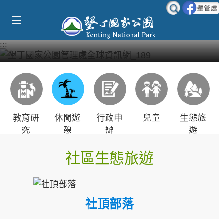
Select Language
▼
跳到主要內容區塊
:::
教育研
休閒遊
行政申
兒童
生態旅
究
憩
辦
遊
社區生態旅遊
社頂部落