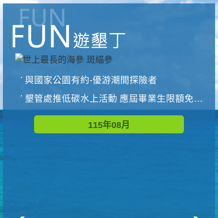
與國家公園有約-優游潮間探險者
墾管處推低碳水上活動 應屆畢業生限額免費參加
115年08月