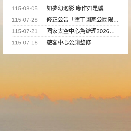
115-08-05
如夢幻泡影 應作如是觀
115-07-28
修正公告「墾丁國家公園限制水域遊憩活動之種類、範圍、時間及行為」，自即日生效。
115-07-21
國家太空中心為辦理2026台灣盃火箭競賽，陸、海、空域警戒及協調相關事宜，因颱風備案事宜
115-07-16
遊客中心公廁整修