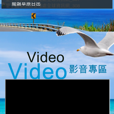
龍磐草原日出