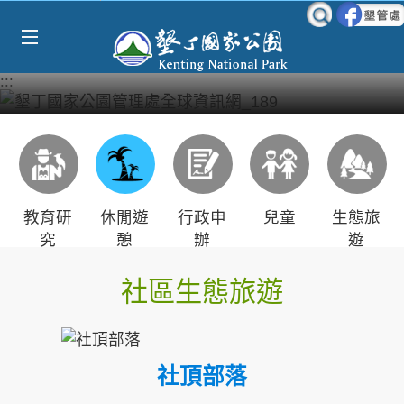
Select Language
▼
跳到主要內容區塊
:::
教育研
休閒遊
行政申
兒童
生態旅
究
憩
辦
遊
社區生態旅遊
社頂部落