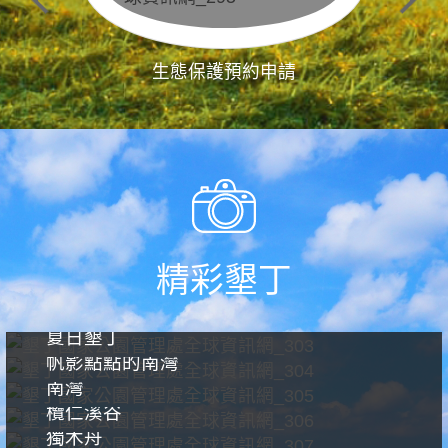
生態保護預約申請
精彩墾丁
夏日墾丁
帆影點點的南灣
南灣
欖仁溪谷
獨木舟