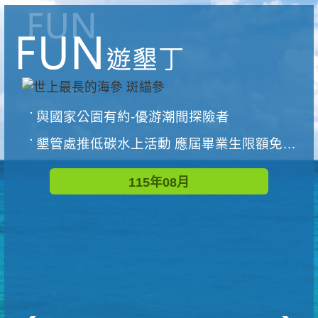
與國家公園有約-優游潮間探險者
墾管處推低碳水上活動 應屆畢業生限額免費參加
115年08月