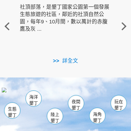
社頂部落，是墾丁國家公園第一個發展
龍水
生態旅遊的社區，鄰近的社頂自然公
的有
園，每年9、10月間，數以萬計的赤腹
重要
鷹及灰 ...
走進沁 
詳全文
南仁湖
龜山
海生館
滿州
出火
恆春
佳樂水
萬里桐
龍鑾潭自然中心
森林遊樂區
瓊麻館
南灣
關山
墾管處遊客中心
社頂公園
風吹沙
後壁湖
船帆石
白砂
海洋
龍磐公園
香蕉灣
貓鼻頭
砂島
龍坑
鵝鑾鼻
夜間
玩在
墾丁
墾丁
墾丁
生態
海角
陸上
墾丁
墾丁
墾丁