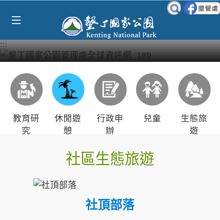
Select Language
▼
跳到主要內容區塊
:::
教育研
休閒遊
行政申
兒童
生態旅
究
憩
辦
遊
社區生態旅遊
社頂部落