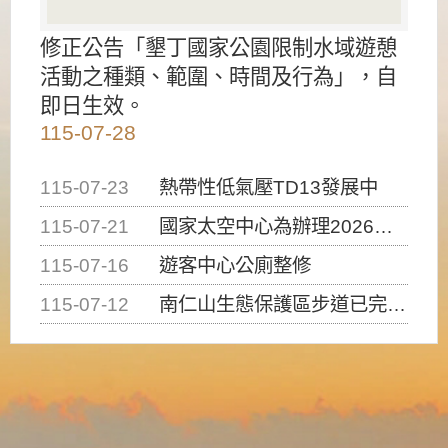
修正公告「墾丁國家公園限制水域遊憩
活動之種類、範圍、時間及行為」，自
即日生效。
115-07-28
115-07-23
熱帶性低氣壓TD13發展中
115-07-21
國家太空中心為辦理2026台灣盃火箭競賽，陸、海、空域警戒及協調相關事宜，因颱風備案事宜
115-07-16
遊客中心公廁整修
115-07-12
南仁山生態保護區步道已完成修復，自115年7月13日（星期一）起恢復開放入園，歡迎民眾依規定申請入園....