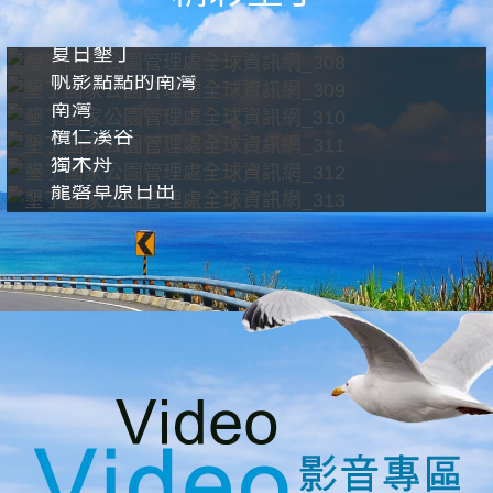
夏日墾丁
帆影點點的南灣
南灣
欖仁溪谷
獨木舟
龍磐草原日出