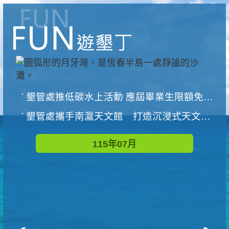
墾管處推低碳水上活動 應屆畢業生限額免費參加
墾管處攜手南瀛天文館 打造沉浸式天文探索營隊
115年07月