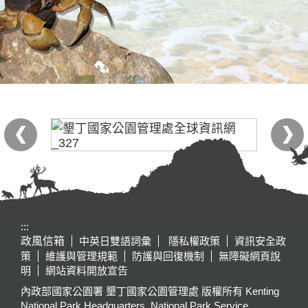
:::
政風信箱
中英日雙語詞彙
隱私權政策
資訊安全政
策
維護與管理規範
防護與回復機制
無障礙網頁說
明
網站資料開放宣告
內政部國家公園署 墾丁國家公園管理處 版權所有 Kenting
National Park Headquarters, National Park Service,