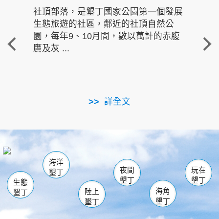
社頂部落，是墾丁國家公園第一個發展
龍水
生態旅遊的社區，鄰近的社頂自然公
的有
園，每年9、10月間，數以萬計的赤腹
重要
鷹及灰 ...
走進沁 
詳全文
南仁湖
龜山
海生館
滿州
出火
恆春
佳樂水
萬里桐
龍鑾潭自然中心
森林遊樂區
瓊麻館
南灣
關山
墾管處遊客中心
社頂公園
風吹沙
後壁湖
船帆石
白砂
海洋
龍磐公園
香蕉灣
貓鼻頭
砂島
龍坑
鵝鑾鼻
夜間
玩在
墾丁
墾丁
墾丁
生態
海角
陸上
墾丁
墾丁
墾丁