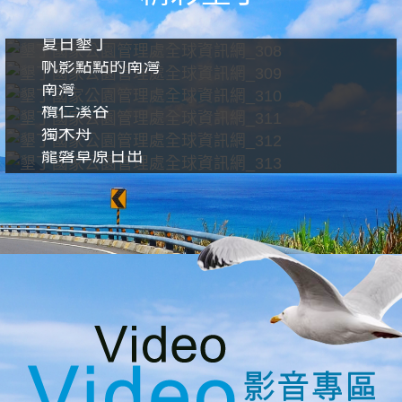
夏日墾丁
帆影點點的南灣
南灣
欖仁溪谷
獨木舟
龍磐草原日出