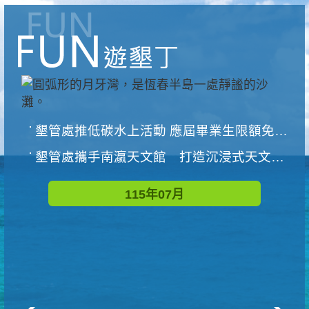
墾管處推低碳水上活動 應屆畢業生限額免費參加
墾管處攜手南瀛天文館 打造沉浸式天文探索營隊
115年07月