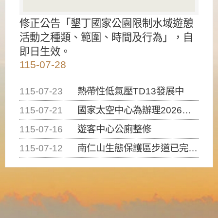
修正公告「墾丁國家公園限制水域遊憩
活動之種類、範圍、時間及行為」，自
即日生效。
115-07-28
115-07-23
熱帶性低氣壓TD13發展中
115-07-21
國家太空中心為辦理2026台灣盃火箭競賽，陸、海、空域警戒及協調相關事宜，因颱風備案事宜
115-07-16
遊客中心公廁整修
115-07-12
南仁山生態保護區步道已完成修復，自115年7月13日（星期一）起恢復開放入園，歡迎民眾依規定申請入園....