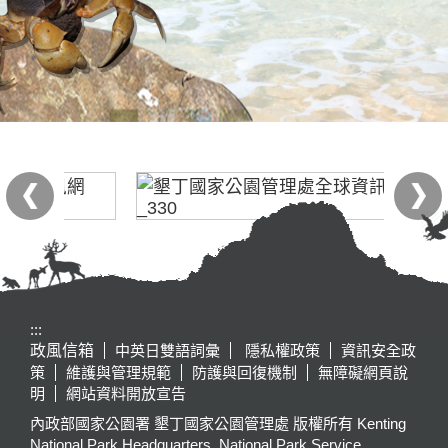
:::
政風信箱
中英日雙語詞彙
隱私權政策
資訊安全政
策
維護與管理規範
防護與回復機制
無障礙網頁說
明
網站資料開放宣告
內政部國家公園署 墾丁國家公園管理處 版權所有 Kenting
National Park Headquarters, National Park Service,