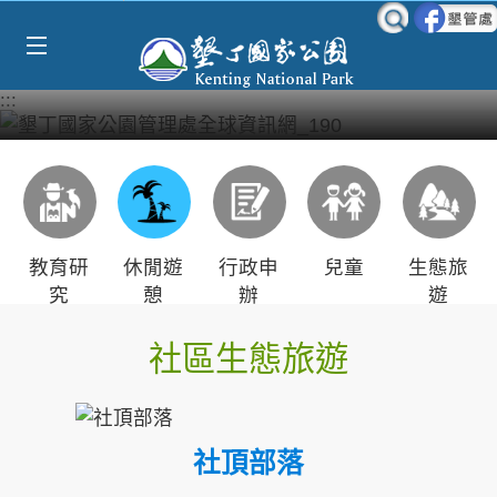
Select Language
▼
跳到主要內容區塊
:::
教育研
休閒遊
行政申
兒童
生態旅
究
憩
辦
遊
社區生態旅遊
社頂部落