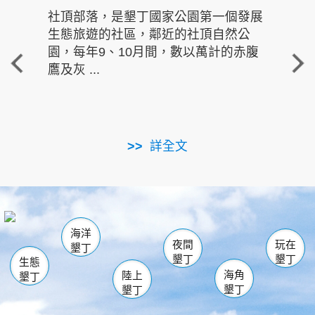
社頂部落，是墾丁國家公園第一個發展
龍水
生態旅遊的社區，鄰近的社頂自然公
的有
園，每年9、10月間，數以萬計的赤腹
重要
鷹及灰 ...
走進沁 
詳全文
南仁湖
龜山
海生館
滿州
出火
恆春
佳樂水
萬里桐
龍鑾潭自然中心
森林遊樂區
瓊麻館
南灣
關山
墾管處遊客中心
社頂公園
風吹沙
後壁湖
船帆石
白砂
海洋
龍磐公園
香蕉灣
貓鼻頭
砂島
龍坑
鵝鑾鼻
夜間
玩在
墾丁
墾丁
墾丁
生態
海角
陸上
墾丁
墾丁
墾丁