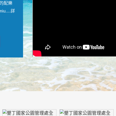
的配樂
....
詳