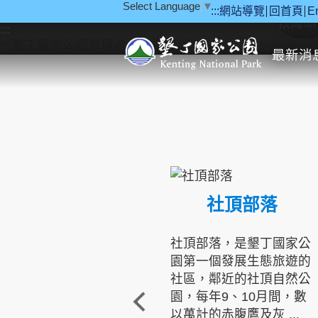
Select Language
▼
:::
網站導覽
回首頁
E
跳到主要內容區塊
教育研
:::
最新消
社頂部落
社頂部落，是墾丁國家公
園第一個發展生態旅遊的
社區，鄰近的社頂自然公
園，每年9、10月間，數
以萬計的赤腹鷹及灰 ...