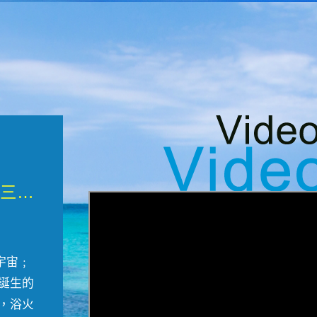
微觀墾丁三部曲 重生....
宇宙﹔
誕生的
，浴火