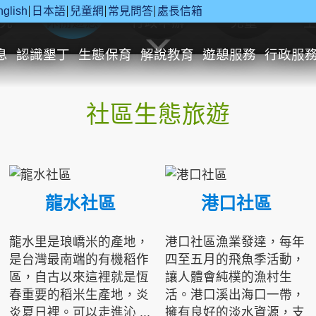
nglish
日本語
兒童網
常見問答
處長信箱
究
休閒遊憩
行政申辦
兒童
息
認識墾丁
生態保育
解說教育
遊憩服務
行政服
社區生態旅遊
龍水社區
港口社區
龍水里是琅嶠米的產地，
港口社區漁業發達，每年
是台灣最南端的有機稻作
四至五月的飛魚季活動，
區，自古以來這裡就是恆
讓人體會純樸的漁村生
春重要的稻米生產地，炎
活。港口溪出海口一帶，
炎夏日裡。可以走進沁 ...
擁有良好的淡水資源，支