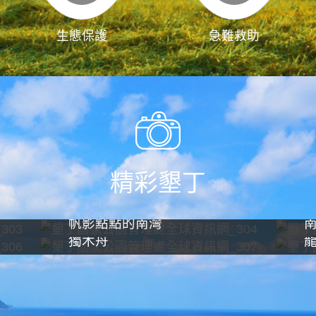
生態保護
急難救助
精彩墾丁
帆影點點的南灣
獨木舟