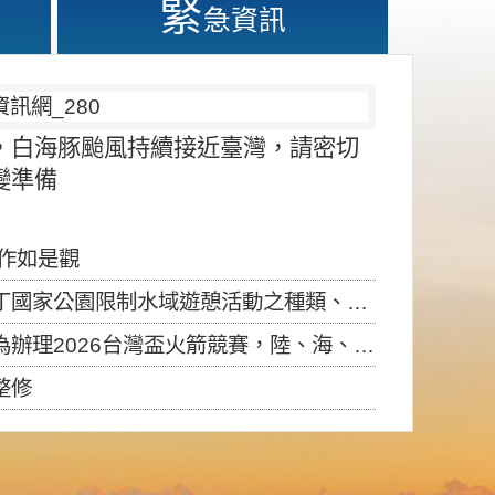
緊
急資訊
，白海豚颱風持續接近臺灣，請密切
變準備
應作如是觀
園限制水域遊憩活動之種類、範圍、時間及行為」，自即日生效。
6台灣盃火箭競賽，陸、海、空域警戒及協調相關事宜，因颱風備案事宜
整修