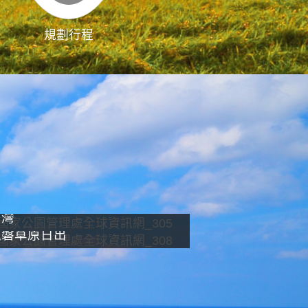
規劃行程
影像直播
南灣
龍磐草原日出