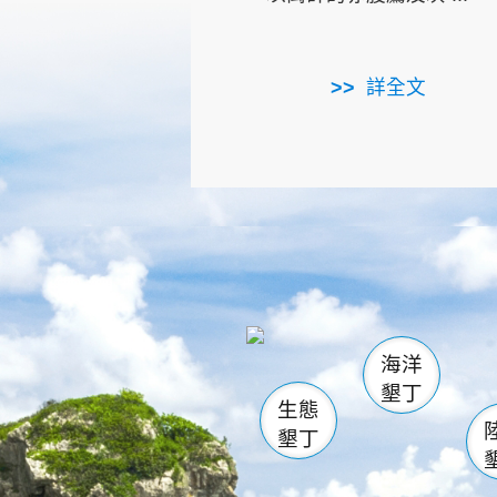
詳全文
龜山
海生館
出
恆春
萬里桐
龍鑾潭自
瓊麻館
關山
後壁
白砂
海洋
貓鼻
墾丁
生態
墾丁