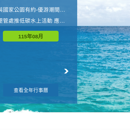
世界地球清潔日 墾管處辦理「2026年墾丁國家公園沙灘淨灘活動」
與國家公園有約-優游潮間探險者
墾管處推低碳水上活動 應屆畢業生限額免費參加
115年09月
115年08月
查看全年行事曆