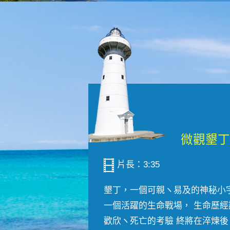
片長：3:35
墾丁，一個可親ヽ易及的神秘小
一個活躍的生命戰場， 生命歷經
歡欣ヽ死亡的考驗 終將在淬煉後