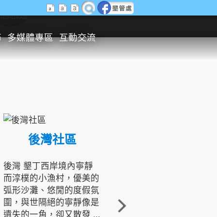
生態旅遊
務
多媒體專區
互動交流
後灣社區
國境之南生態文化發展協會
後灣 墾丁西岸境內寧靜
而淳樸的小漁村，優美的
龍坑地區為隆起的珊瑚礁
弧形沙灘、悠閒的度假氛
地形，由於地處鵝鑾鼻夾
圍，與世隔絕的寧靜像是
角的端點，冬季海浪拍打
遺失的一角，卻又散發 ...
著礁岸，旺盛的侵蝕作