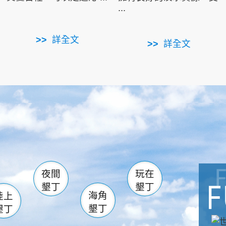
...
詳全文
詳全文
南仁湖
滿州
火
佳樂水
然中心
森林遊樂區
南灣
墾管處遊客中心
社頂公園
風吹沙
湖
船帆石
龍磐公園
香蕉灣
頭
砂島
龍坑
鵝鑾鼻
夜間
玩在
墾丁
墾丁
海角
陸上
墾丁
墾丁