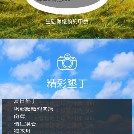
生態保護預約申請
精彩墾丁
夏日墾丁
帆影點點的南灣
南灣
欖仁溪谷
獨木舟