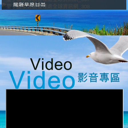
龍磐草原日出