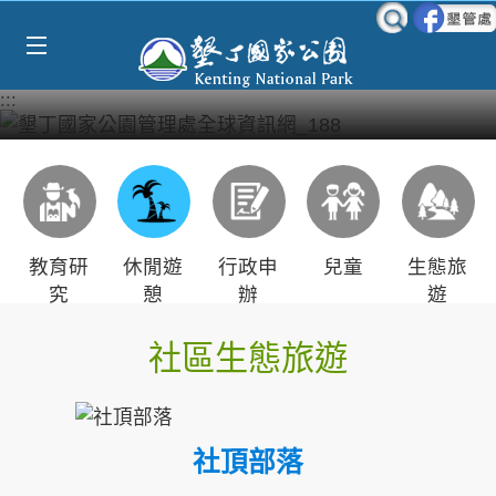
Select Language
▼
跳到主要內容區塊
:::
教育研
休閒遊
行政申
兒童
生態旅
究
憩
辦
遊
社區生態旅遊
社頂部落