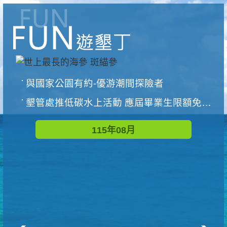
與國家公園有約-優游潮間探險者
墾管處推低碳水上活動 應屆畢業生限額免費參加
115年08月