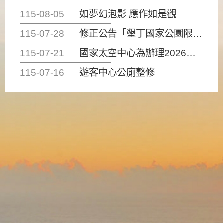
115-08-05
如夢幻泡影 應作如是觀
115-07-28
修正公告「墾丁國家公園限制水域遊憩活動之種類、範圍、時間及行為」，自即日生效。
115-07-21
國家太空中心為辦理2026台灣盃火箭競賽，陸、海、空域警戒及協調相關事宜，因颱風備案事宜
115-07-16
遊客中心公廁整修