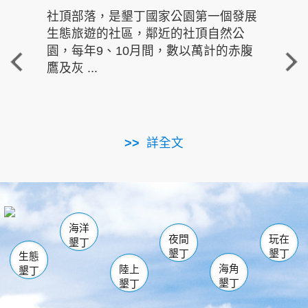
社頂部落，是墾丁國家公園第一個發展
龍水
生態旅遊的社區，鄰近的社頂自然公
的有
園，每年9、10月間，數以萬計的赤腹
重要
鷹及灰 ...
走進沁 
詳全文
南仁湖
龜山
海生館
滿州
出火
恆春
佳樂水
萬里桐
龍鑾潭自然中心
森林遊樂區
瓊麻館
南灣
關山
墾管處遊客中心
社頂公園
風吹沙
後壁湖
船帆石
白砂
海洋
龍磐公園
香蕉灣
貓鼻頭
砂島
龍坑
鵝鑾鼻
夜間
玩在
墾丁
墾丁
墾丁
生態
海角
陸上
墾丁
墾丁
墾丁