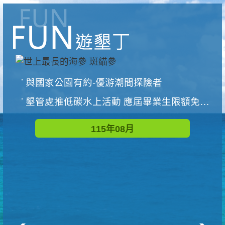
與國家公園有約-優游潮間探險者
墾管處推低碳水上活動 應屆畢業生限額免費參加
115年08月