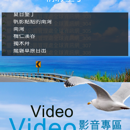
夏日墾丁
帆影點點的南灣
南灣
欖仁溪谷
獨木舟
龍磐草原日出