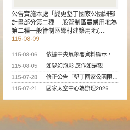
公告實施本處「變更墾丁國家公園細部
計畫部分第二種 一般管制區農業用地為
第二種一般管制區鄉村建築用地(....
115-08-09
115-08-06
依據中央氣象署資料顯示，白海豚颱風持續接近臺灣，請密切注意動向及早完成防災應變準備
115-08-05
如夢幻泡影 應作如是觀
115-07-28
修正公告「墾丁國家公園限制水域遊憩活動之種類、範圍、時間及行為」，自即日生效。
115-07-21
國家太空中心為辦理2026台灣盃火箭競賽，陸、海、空域警戒及協調相關事宜，因颱風備案事宜