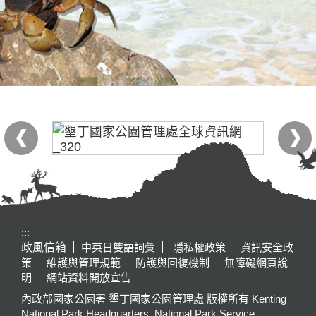
:::
政風信箱
中英日雙語詞彙
隱私權政策
資訊安全政
策
維護與管理規範
防護與回復機制
無障礙網頁說
明
網站資料開放宣告
內政部國家公園署 墾丁國家公園管理處 版權所有 Kenting
National Park Headquarters, National Park Service,