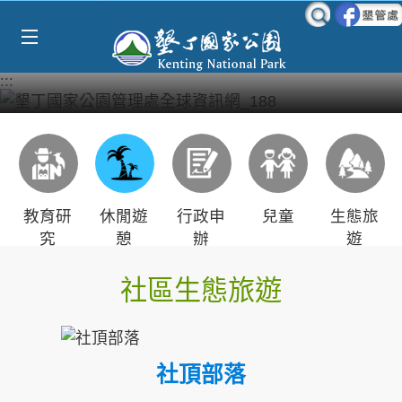
Select Language
▼
跳到主要內容區塊
:::
教育研
休閒遊
行政申
兒童
生態旅
究
憩
辦
遊
社區生態旅遊
社頂部落