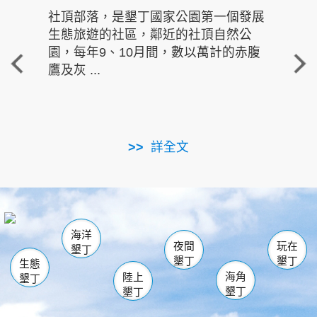
社頂部落，是墾丁國家公園第一個發展
龍水
生態旅遊的社區，鄰近的社頂自然公
的有
園，每年9、10月間，數以萬計的赤腹
重要
鷹及灰 ...
走進沁 
詳全文
南仁湖
龜山
海生館
滿州
出火
恆春
佳樂水
萬里桐
龍鑾潭自然中心
森林遊樂區
瓊麻館
南灣
關山
墾管處遊客中心
社頂公園
風吹沙
後壁湖
船帆石
白砂
海洋
龍磐公園
香蕉灣
貓鼻頭
砂島
龍坑
鵝鑾鼻
夜間
玩在
墾丁
墾丁
墾丁
生態
海角
陸上
墾丁
墾丁
墾丁