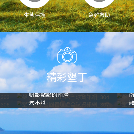
生態保護
急難救助
精彩墾丁
帆影點點的南灣
獨木舟