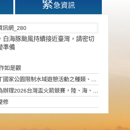
緊
急資訊
，白海豚颱風持續接近臺灣，請密切
變準備
應作如是觀
園限制水域遊憩活動之種類、範圍、時間及行為」，自即日生效。
6台灣盃火箭競賽，陸、海、空域警戒及協調相關事宜，因颱風備案事宜
整修