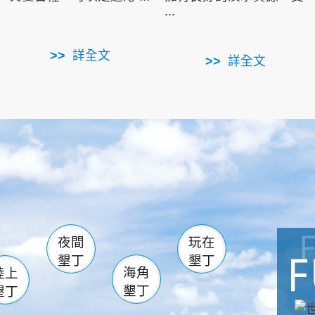
...
詳全文
詳全文
南仁湖
滿州
火
佳樂水
然中心
森林遊樂區
南灣
墾管處遊客中心
社頂公園
風吹沙
湖
船帆石
龍磐公園
香蕉灣
頭
砂島
龍坑
鵝鑾鼻
夜間
玩在
墾丁
墾丁
海角
陸上
墾丁
墾丁