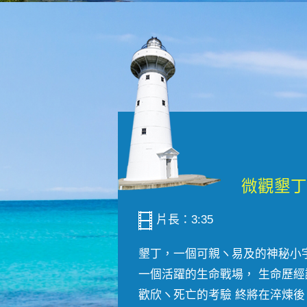
片長：3:35
墾丁，一個可親ヽ易及的神秘小
一個活躍的生命戰場， 生命歷經
歡欣ヽ死亡的考驗 終將在淬煉後