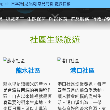
nglish
日本語
兒童網
常見問答
處長信箱
究
休閒遊憩
行政申辦
兒童
息
認識墾丁
生態保育
解說教育
遊憩服務
行政服
社區生態旅遊
龍水社區
港口社區
龍水里是琅嶠米的產地，
港口社區漁業發達，每年
是台灣最南端的有機稻作
四至五月的飛魚季活動，
區，自古以來這裡就是恆
讓人體會純樸的漁村生
春重要的稻米生產地，炎
活。港口溪出海口一帶，
炎夏日裡。可以走進沁 ...
擁有良好的淡水資源，支