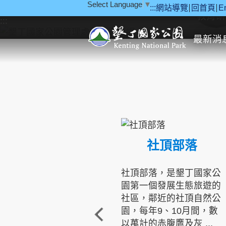
Select Language
▼
:::
網站導覽
回首頁
E
跳到主要內容區塊
教育研
:::
最新消
社頂部落
社頂部落，是墾丁國家公
園第一個發展生態旅遊的
社區，鄰近的社頂自然公
園，每年9、10月間，數
以萬計的赤腹鷹及灰 ...