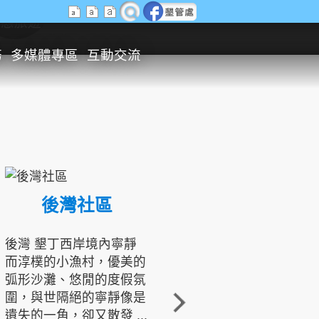
生態旅遊
務
多媒體專區
互動交流
後灣社區
國境之南生態文化發展協會
後灣 墾丁西岸境內寧靜
而淳樸的小漁村，優美的
龍坑地區為隆起的珊瑚礁
弧形沙灘、悠閒的度假氛
地形，由於地處鵝鑾鼻夾
圍，與世隔絕的寧靜像是
角的端點，冬季海浪拍打
遺失的一角，卻又散發 ...
著礁岸，旺盛的侵蝕作