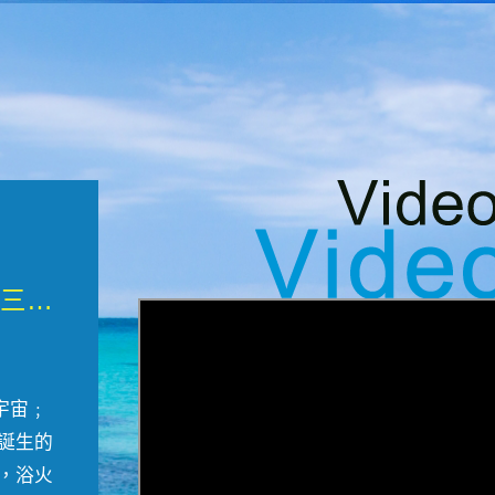
微觀墾丁三部曲 重生....
宇宙﹔
誕生的
，浴火