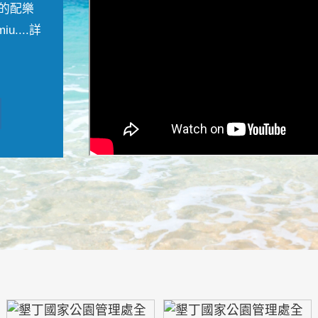
的配樂
....
詳