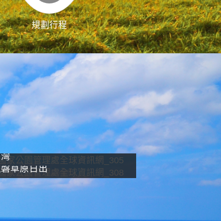
規劃行程
影像直播
南灣
龍磐草原日出