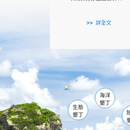
詳全文
龜山
海生館
出
恆春
萬里桐
龍鑾潭自
瓊麻館
關山
後壁
白砂
海洋
貓鼻
墾丁
生態
墾丁