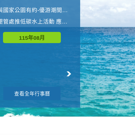
世界地球清潔日 墾管處辦理「2026年墾丁國家公園沙灘淨灘活動」
與國家公園有約-優游潮間探險者
墾管處推低碳水上活動 應屆畢業生限額免費參加
115年09月
115年08月
查看全年行事曆