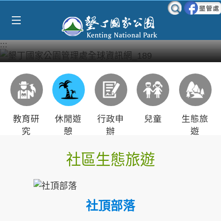
Select Language
▼
跳到主要內容區塊
:::
教育研
休閒遊
行政申
兒童
生態旅
究
憩
辦
遊
社區生態旅遊
社頂部落