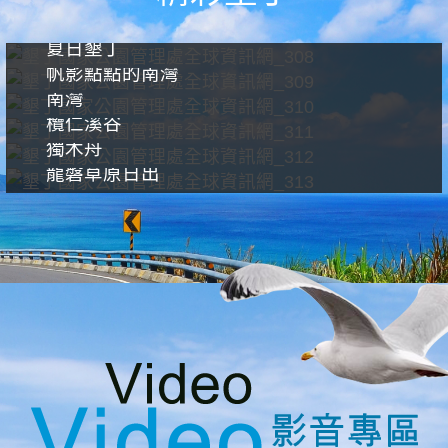
夏日墾丁
帆影點點的南灣
南灣
欖仁溪谷
獨木舟
龍磐草原日出