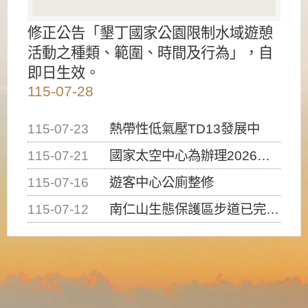
修正公告「墾丁國家公園限制水域遊憩
活動之種類、範圍、時間及行為」，自
即日生效。
115-07-28
115-07-23
熱帶性低氣壓TD13發展中
115-07-21
國家太空中心為辦理2026台灣盃火箭競賽，陸、海、空域警戒及協調相關事宜，因颱風備案事宜
115-07-16
遊客中心公廁整修
115-07-12
南仁山生態保護區步道已完成修復，自115年7月13日（星期一）起恢復開放入園，歡迎民眾依規定申請入園....