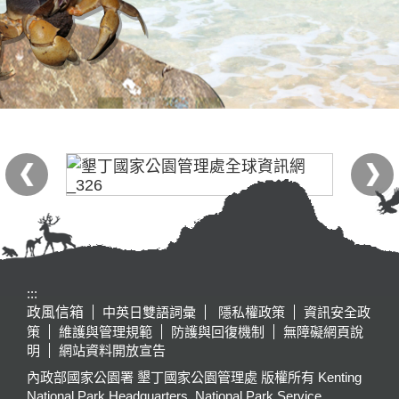
:::
政風信箱
中英日雙語詞彙
隱私權政策
資訊安全政
策
維護與管理規範
防護與回復機制
無障礙網頁說
明
網站資料開放宣告
內政部國家公園署 墾丁國家公園管理處 版權所有 Kenting
National Park Headquarters, National Park Service,