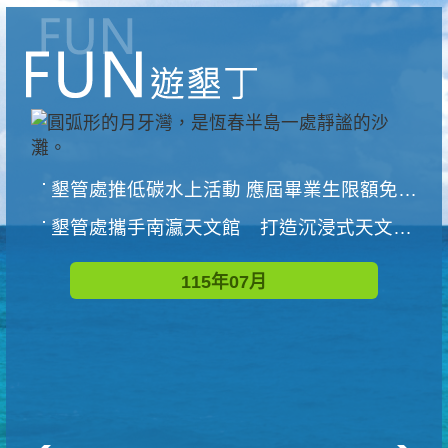
墾管處推低碳水上活動 應屆畢業生限額免費參加
墾管處攜手南瀛天文館 打造沉浸式天文探索營隊
115年07月