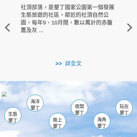
社頂部落，是墾丁國家公園第一個發展
龍水
生態旅遊的社區，鄰近的社頂自然公
的有
園，每年9、10月間，數以萬計的赤腹
重要
鷹及灰 ...
走進沁 
詳全文
南仁湖
龜山
海生館
滿州
出火
恆春
佳樂水
萬里桐
龍鑾潭自然中心
森林遊樂區
瓊麻館
南灣
關山
墾管處遊客中心
社頂公園
風吹沙
後壁湖
船帆石
白砂
海洋
龍磐公園
香蕉灣
貓鼻頭
砂島
龍坑
鵝鑾鼻
夜間
玩在
墾丁
墾丁
墾丁
生態
海角
陸上
墾丁
墾丁
墾丁